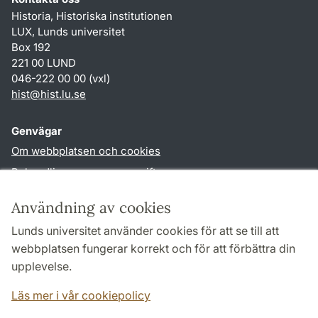
Historia, Historiska institutionen
LUX, Lunds universitet
Box 192
221 00 LUND
046-222 00 00 (vxl)
hist
@
hist.lu
.
se
Genvägar
Om webbplatsen och cookies
Behandling av personuppgifter
Tillgänglighetsredogörelse
Användning av cookies
TYPO3-login
Lunds universitet använder cookies för att se till att
webbplatsen fungerar korrekt och för att förbättra din
Följ oss i sociala medier
upplevelse.
Facebook
Historiska
Läs mer i vår cookiepolicy
institutionens
Twitter