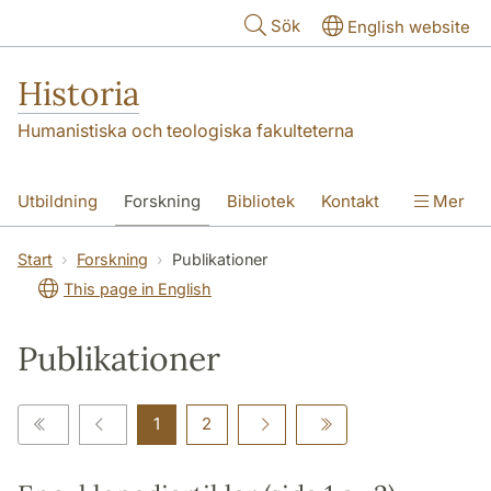
Hoppa till huvudinnehåll
Sök
English website
Historia
Humanistiska och teologiska fakulteterna
Utbildning
Forskning
Bibliotek
Kontakt
Mer
Om oss
Start
Forskning
Publikationer
This page in English
Publikationer
1
2