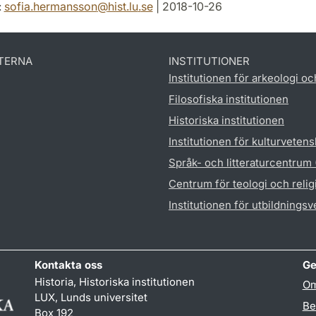
:
sofia.hermansson
@
hist.lu
.
se
| 2018-10-26
TERNA
INSTITUTIONER
Institutionen för arkeologi oc
Filosofiska institutionen
Historiska institutionen
Institutionen för kulturveten
Språk- och litteraturcentrum
Centrum för teologi och reli
Institutionen för utbildnings
Kontakta oss
Ge
Historia, Historiska institutionen
Om
LUX, Lunds universitet
Be
Box 192