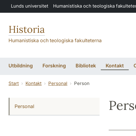
Hoppa till huvudinnehåll
Lunds universitet
Humanistiska och teologiska fakultete
Historia
Humanistiska och teologiska fakulteterna
Utbildning
Forskning
Bibliotek
Kontakt
Start
Kontakt
Personal
Person
Per
Personal