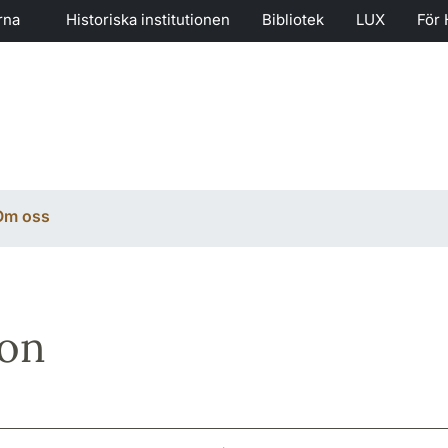
rna
Historiska institutionen
Bibliotek
LUX
För 
Om oss
son