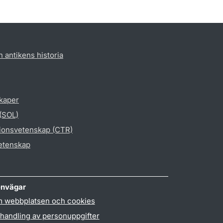
h antikens historia
skaper
 (SOL)
gionsvetenskap (CTR)
vetenskap
nvägar
 webbplatsen och cookies
handling av personuppgifter