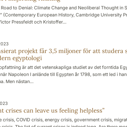
“A Road to Denial: Climate Change and Neoliberal Thought in
 (Contemporary European History, Cambridge University Pr
ictor Pressfeldt och Kristoffer…
2023
sierat projekt får 3,5 miljoner för att studera
dern egyptologi
ppfattning är att det vetenskapliga studiet av det forntida Eg
 när Napoleon I anlände till Egypten år 1798, som ett led i h
rna. Men nästan…
2023
t crises can leave us feeling helpless”
 crisis, COVID crisis, energy crisis, government crisis, migrat
 crisis. The list of current crises is indeed long. Are there mo