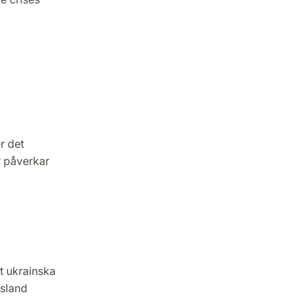
r det
r påverkar
et ukrainska
ssland