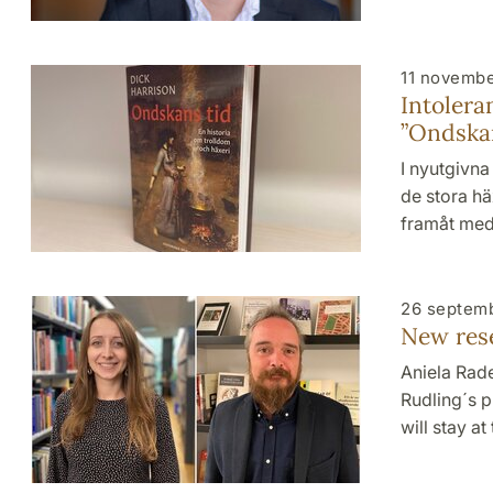
11 novemb
Intolera
”Ondskan
I nyutgivna
de stora hä
framåt med
26 septem
New rese
Aniela Rad
Rudling´s p
will stay a