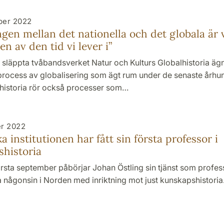
ber 2022
gen mellan det nationella och det globala är v
en av den tid vi lever i”
 släppta tvåbandsverket Natur och Kulturs Globalhistoria äg
rocess av globalisering som ägt rum under de senaste århu
historia rör också processer som…
er 2022
a institutionen har fått sin första professor i
historia
rsta september påbörjar Johan Östling sin tjänst som professo
a någonsin i Norden med inriktning mot just kunskapshistoria.