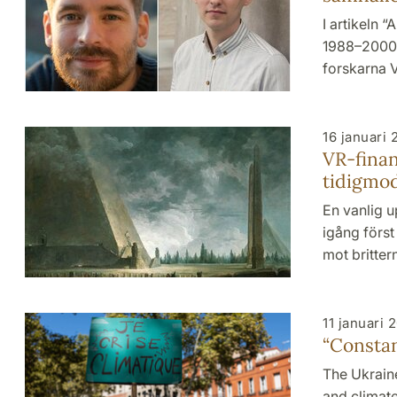
I artikeln 
1988–2000”
forskarna V
16 januari 
VR-finan
tidigmo
En vanlig u
igång först
mot britte
11 januari 
“Constan
The Ukraine
and climate