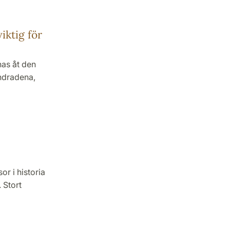
iktig för
nas åt den
ndradena,
r i historia
 Stort