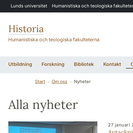
Hoppa till huvudinnehåll
Lunds universitet
Humanistiska och teologiska fakultete
Historia
Humanistiska och teologiska fakulteterna
Utbildning
Forskning
Bibliotek
Kontakt
Start
Om oss
Nyheter
Alla nyheter
27 januari
Avtackni