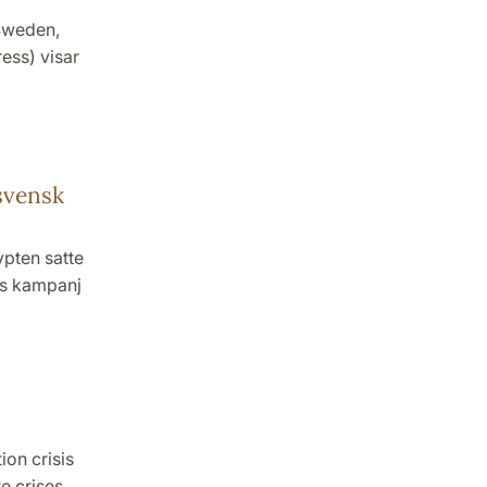
 Sweden,
ess) visar
 svensk
ypten satte
ans kampanj
ion crisis
re crises