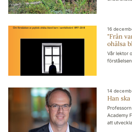
16 decemb
"Från va
ohälsa b
Vår lektor 
förståelsen
14 decemb
Han ska 
Professorn 
Academy Fe
att utveck