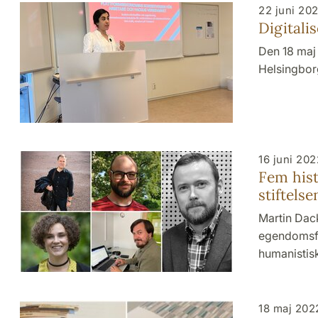
22 juni 20
Digitali
Den 18 maj 
Helsingbor
16 juni 202
Fem hist
stiftelse
Martin Dack
egendomsfö
humanistis
18 maj 202