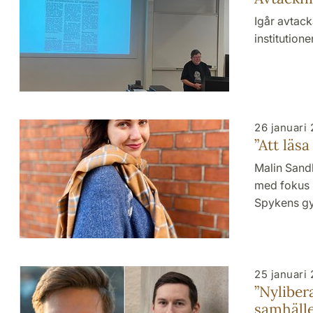
Igår avtack
institution
26 januari
”Att läsa
Malin Sandb
med fokus p
Spykens gy
25 januari
”Nyliber
samhället