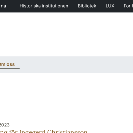
rna
Historiska institutionen
Bibliotek
LUX
För 
Om oss
 2023
ng för Ingegerd Christiansson