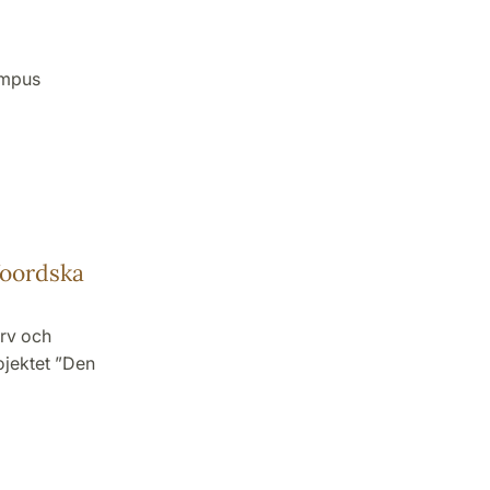
ampus
foordska
Arv och
ojektet ”Den