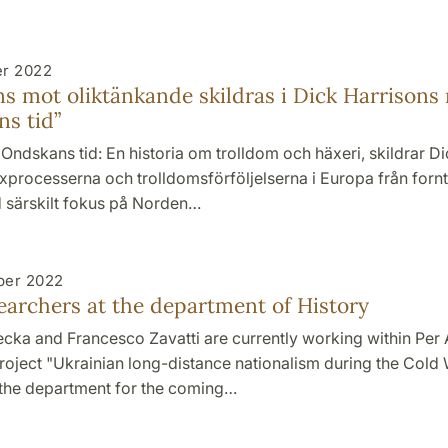
er 2022
ns mot oliktänkande skildras i Dick Harrisons
s tid”
 Ondskans tid: En historia om trolldom och häxeri, skildrar D
xprocesserna och trolldomsförföljelserna i Europa från forn
 särskilt fokus på Norden…
ber 2022
archers at the department of History
ecka and Francesco Zavatti are currently working within Per
roject "Ukrainian long-distance nationalism during the Cold
t the department for the coming…