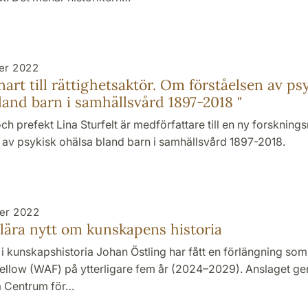
er 2022
nart till rättighetsaktör. Om förståelsen av ps
land barn i samhällsvård 1897-2018 "
och prefekt Lina Sturfelt är medförfattare till en ny forsknin
 av psykisk ohälsa bland barn i samhällsvård 1897-2018.
er 2022
lära nytt om kunskapens historia
i kunskapshistoria Johan Östling har fått en förlängning so
llow (WAF) på ytterligare fem år (2024–2029). Anslaget ger
la Centrum för…