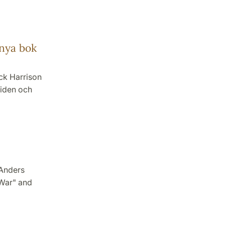
 nya bok
ick Harrison
tiden och
 Anders
 War" and