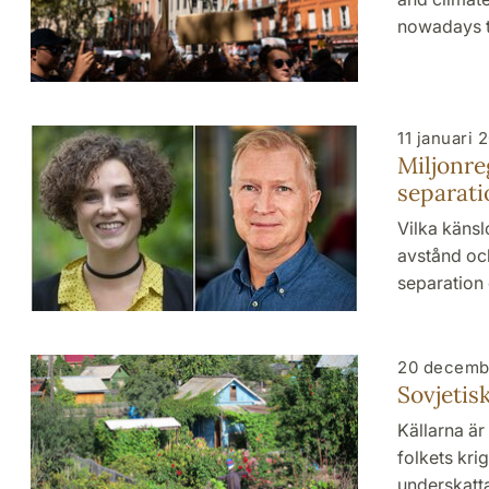
nowadays t
11 januari 
Miljonre
separati
Vilka känsl
avstånd och
separation
20 decemb
Sovjetis
Källarna är
folkets kri
underskatta