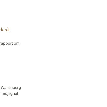
ykisk
gsrapport om
m Wallenberg
 möjlighet