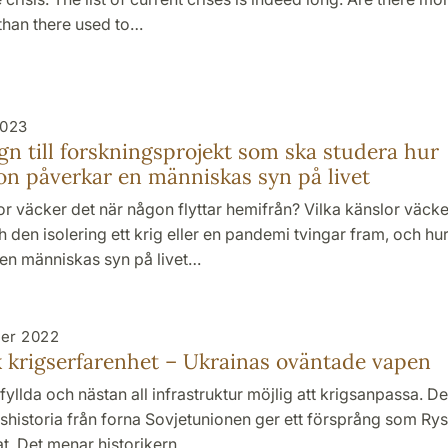
han there used to…
2023
gn till forskningsprojekt som ska studera hur
on påverkar en människas syn på livet
or väcker det när någon flyttar hemifrån? Vilka känslor väcke
 den isolering ett krig eller en pandemi tvingar fram, och hu
 en människas syn på livet…
er 2022
k krigserfarenhet – Ukrainas oväntade vapen
 fyllda och nästan all infrastruktur möjlig att krigsanpassa. D
gshistoria från forna Sovjetunionen ger ett försprång som Ry
t. Det menar historikern…