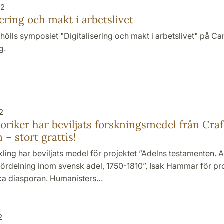
22
sering och makt i arbetslivet
hölls symposiet "Digitalisering och makt i arbetslivet" på C
g.
2
oriker har beviljats forskningsmedel från Cra
n – stort grattis!
ling har beviljats medel för projektet ”Adelns testamenten. 
rdelning inom svensk adel, 1750-1810”, Isak Hammar för pr
ka diasporan. Humanisters…
2