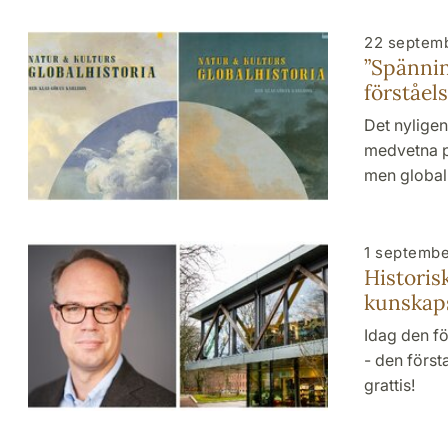
22 septem
”Spännin
förståels
Det nyligen
medvetna p
men global
1 septemb
Historisk
kunskaps
Idag den fö
- den först
grattis!