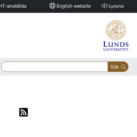
HT-anställda
English website
Lyssna
Sök