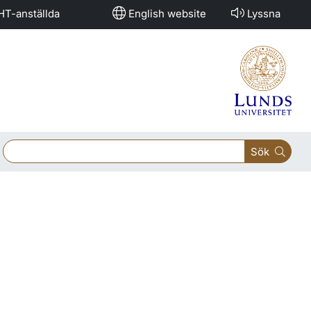
HT-anställda
English website
Lyssna
Sök