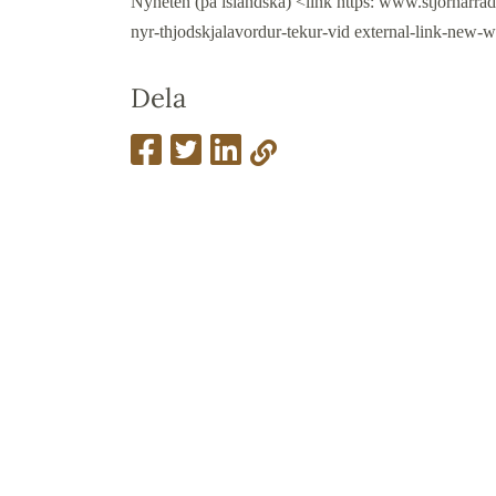
Nyheten (på isländska) <link https: www.stjornarradid.
nyr-thjodskjalavordur-tekur-vid external-link-new-
Dela