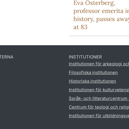
Eva Österberg,
professor emerita i
history, passes awa
at 83
TERNA
INSTITUTIONER
Institutionen för arkeologi oc
Filosofiska institutionen
Historiska institutionen
Institutionen för kulturveten
Språk- och litteraturcentrum
Centrum för teologi och reli
Institutionen för utbildnings