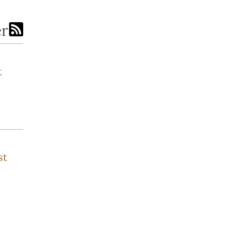
er
t
st