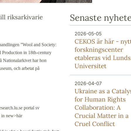
Senaste nyhet
ll riksarkivarie
2026-05-05
CEKOS är här - nyt
handlingen ”Wool and Society:
forskningscenter
 Production in 18th-century
etableras vid Lunds
å Nationalarkivet har hon
Universitet
useum, och arbetat på
2026-04-07
Ukraine as a Cataly
for Human Rights
Collaboration: A
search.lu.se portal sv
Crucial Matter in a
k in new>här
Cruel Conflict