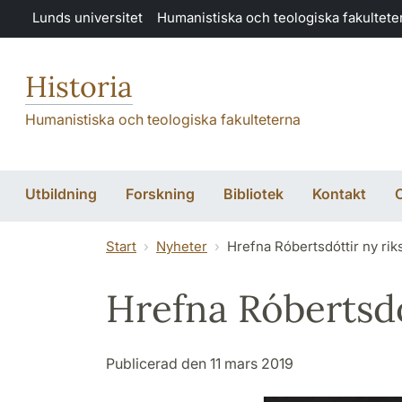
Hoppa till huvudinnehåll
Lunds universitet
Humanistiska och teologiska fakultete
Historia
Humanistiska och teologiska fakulteterna
Utbildning
Forskning
Bibliotek
Kontakt
Start
Nyheter
Hrefna Róbertsdóttir ny rik
Hrefna Róbertsdó
Publicerad den 11 mars 2019