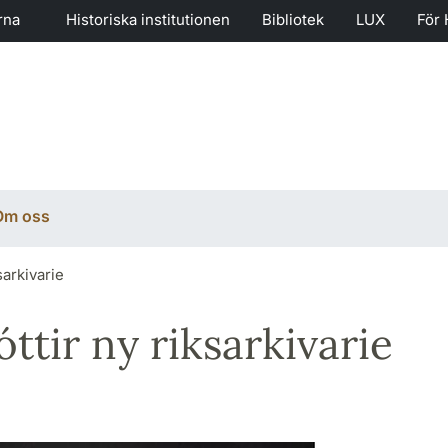
rna
Historiska institutionen
Bibliotek
LUX
För 
Om oss
sarkivarie
ttir ny riksarkivarie