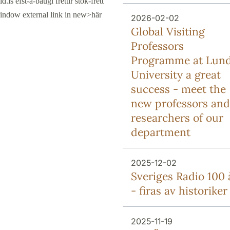
is efst-a-baugi frettir stok-frett
window external link in new>här
2026-02-02
Global Visiting
Professors
Programme at Lun
University a great
success - meet the
new professors and
researchers of our
department
2025-12-02
Sveriges Radio 100 
- firas av historiker
2025-11-19