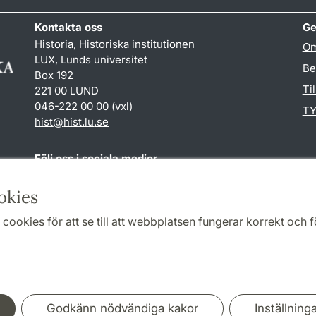
Kontakta oss
Ge
Historia, Historiska institutionen
Om
LUX, Lunds universitet
Be
Box 192
Ti
221 00 LUND
046-222 00 00 (vxl)
TY
hist
@
hist.lu
.
se
Följ oss i sociala medier
Facebook
Historiska
okies
institutionens
Twitter
cookies för att se till att webbplatsen fungerar korrekt och fö
Samarbeten och nätverk
Godkänn nödvändiga kakor
Inställning