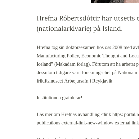
Hrefna Róbertsdóttir har utsetts ti
(nationalarkivarie) på Island.
Hrefna tog sin doktorsexamen hos oss 2008 med av
Manufacturing Policy, Economic Thought and Local
Iceland” (Makadam förlag). Förutom att ha arbetat p
dessutom tidigare varit forskningschef på Nationalm
friluftsmuseet Árbæjarsafn i Reykjavik.
Institutionen gratulerar!
Läs mer om Hrefnas avhandling <link https: portal.re
publications external-link-new-window external lin