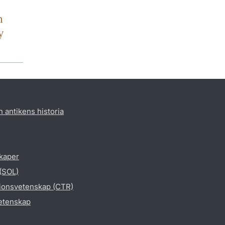
n
y
h antikens historia
skaper
 (SOL)
gionsvetenskap (CTR)
vetenskap