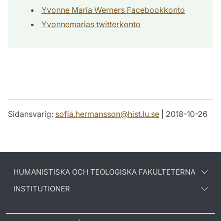
Yvonne Maria Werners Facebookkonto
Yvonnemarias twitterkonto
Sidansvarig:
sofia.hermansson
@
hist.lu
.
se
| 2018-10-26
HUMANISTISKA OCH TEOLOGISKA FAKULTETERNA
INSTITUTIONER