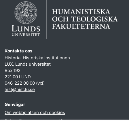
Kontakta oss
Historia, Historiska institutionen
LUX, Lunds universitet
Box 192
221 00 LUND
046-222 00 00 (vxl)
hist
@
hist.lu
.
se
Genvägar
Om webbplatsen och cookies
Behandling av personuppgifter