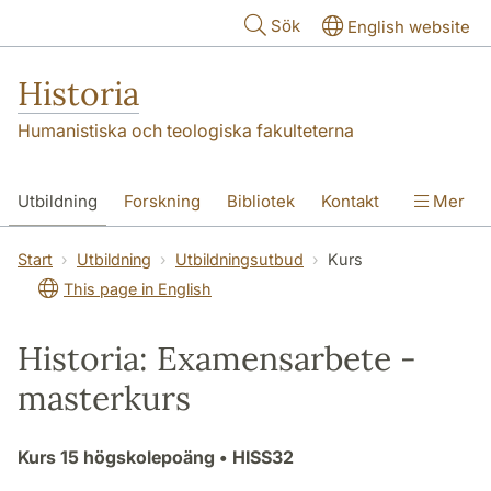
Hoppa till huvudinnehåll
Sök
English website
Historia
Humanistiska och teologiska fakulteterna
Utbildning
Forskning
Bibliotek
Kontakt
Mer
Om oss
Start
Utbildning
Utbildningsutbud
Kurs
This page in English
Historia: Examensarbete -
masterkurs
Kurs
15 högskolepoäng
• HISS32