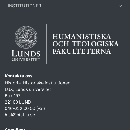
INSTITUTIONER
Kontakta oss
Historia, Historiska institutionen
LUX, Lunds universitet
Box 192
221 00 LUND
046-222 00 00 (vxl)
hist
@
hist.lu
.
se
Genvägar