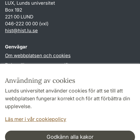
LUX, Lunds universitet
Box 192
221 00 LUND
046-222 00 00 (vxl)
hist
@
hist.lu
.
se
Genvägar
Om webbplatsen och cookies
Behandling av personuppgifter
Tillgänglighetsredogörelse
Användning av cookies
TYPO3-login
Lunds universitet använder cookies för att se till att
webbplatsen fungerar korrekt och för att förbättra din
Följ oss i sociala medier
upplevelse.
Facebook
Historiska
Läs mer i vår cookiepolicy
institutionens
Twitter
Godkänn alla kakor