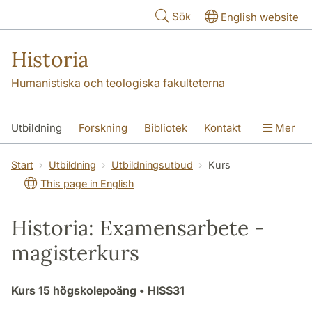
Hoppa till huvudinnehåll
Sök
English website
Historia
Humanistiska och teologiska fakulteterna
Utbildning
Forskning
Bibliotek
Kontakt
Mer
Om oss
Start
Utbildning
Utbildningsutbud
Kurs
This page in English
Historia: Examensarbete -
magisterkurs
Kurs
15 högskolepoäng
• HISS31