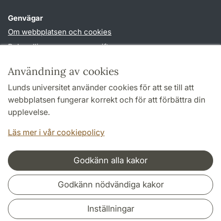
Genvägar
Om webbplatsen och cookies
Behandling av personuppgifter
Tillgänglighetsredogörelse
Användning av cookies
TYPO3-login
Lunds universitet använder cookies för att se till att
webbplatsen fungerar korrekt och för att förbättra din
Följ oss i sociala medier
upplevelse.
Facebook
Historiska
Läs mer i vår cookiepolicy
institutionens
Twitter
Godkänn alla kakor
Samarbeten och nätverk
Godkänn nödvändiga kakor
Inställningar