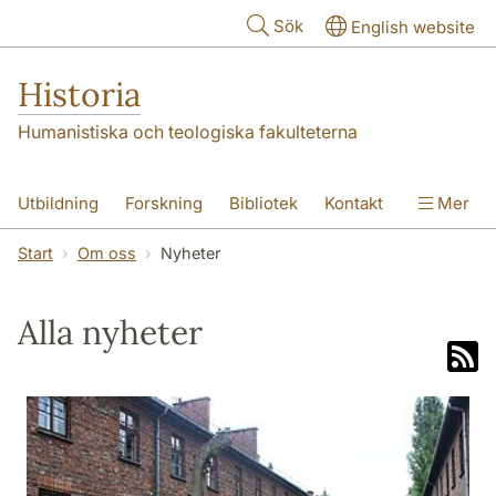
Hoppa till huvudinnehåll
Sök
English website
Historia
Humanistiska och teologiska fakulteterna
Utbildning
Forskning
Bibliotek
Kontakt
Mer
Om oss
Start
Om oss
Nyheter
Alla nyheter