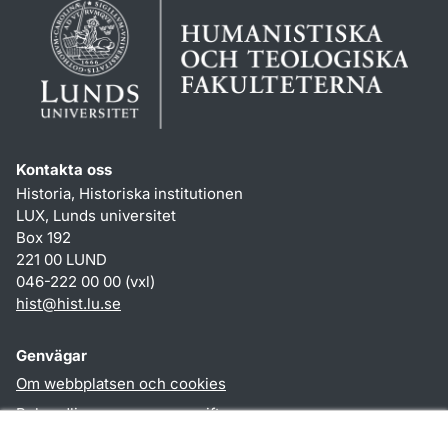
Kontakta oss
Historia, Historiska institutionen
LUX, Lunds universitet
Box 192
221 00 LUND
046-222 00 00 (vxl)
hist
@
hist.lu
.
se
Genvägar
Om webbplatsen och cookies
Behandling av personuppgifter
Tillgänglighetsredogörelse