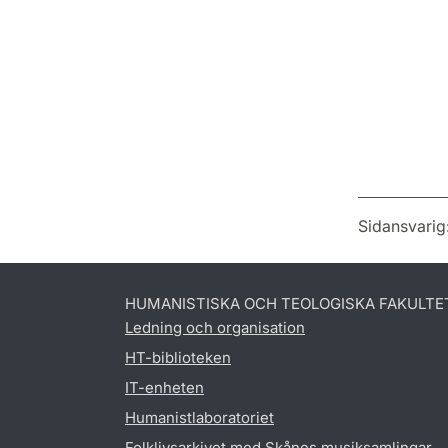
Sidansvarig
HUMANISTISKA OCH TEOLOGISKA FAKULTE
Ledning och organisation
HT-biblioteken
IT-enheten
Humanistlaboratoriet
Folklivsarkivet med Skånes musiksamlingar