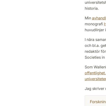
universitets
historia.
Min
avhandl
monografi
H
huvudlinjer i
I nära sama
och bl.a. get
redaktör fö
Societies in 
Som Wallenb
offentlighet.
universitete
Jag skriver
Forsknin