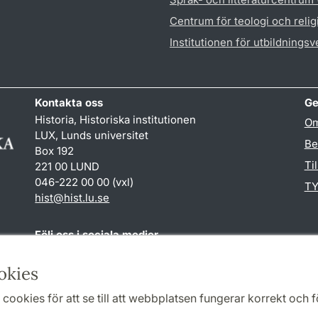
Centrum för teologi och reli
Institutionen för utbildnings
Kontakta oss
Ge
Historia, Historiska institutionen
Om
LUX, Lunds universitet
Be
Box 192
Ti
221 00 LUND
046-222 00 00 (vxl)
TY
hist
@
hist.lu
.
se
Följ oss i sociala medier
Facebook
Historiska
okies
institutionens
Twitter
cookies för att se till att webbplatsen fungerar korrekt och fö