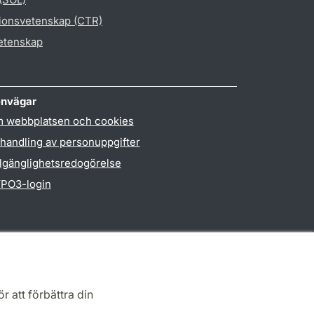
gionsvetenskap (CTR)
vetenskap
nvägar
 webbplatsen och cookies
handling av personuppgifter
llgänglighetsredogörelse
PO3-login
r att förbättra din