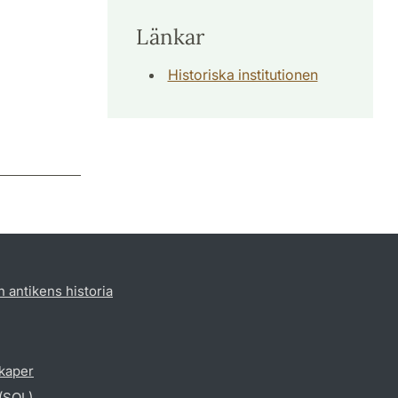
Länkar
Historiska institutionen
h antikens historia
skaper
 (SOL)