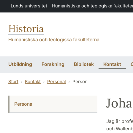
Hoppa till huvudinnehåll
Lunds universitet
Humanistiska och teologiska fakultete
Historia
Humanistiska och teologiska fakulteterna
Utbildning
Forskning
Bibliotek
Kontakt
Start
Kontakt
Personal
Person
Joha
Personal
Jag är profe
och Wallenb