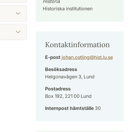
Historia
Historiska institutionen
Kontaktinformation
E-post
johan.ostling
@
hist.lu
.
se
Besöksadress
Helgonavägen 3, Lund
Postadress
Box 192, 221 00 Lund
Internpost hämtställe
30