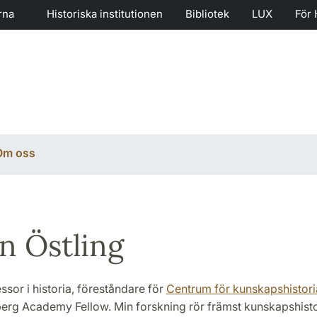
rna
Historiska institutionen
Bibliotek
LUX
För 
Om oss
n Östling
ssor i historia, föreståndare för
Centrum för kunskapshistor
erg Academy Fellow. Min forskning rör främst kunskapshisto