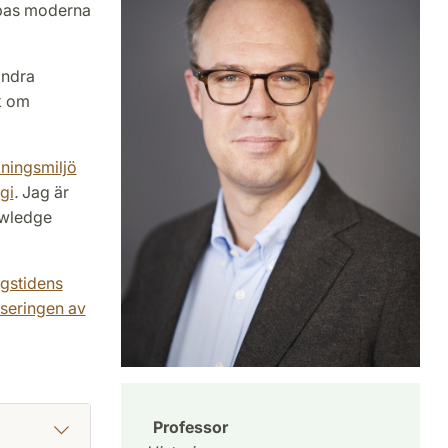
ropas moderna
andra
k om
ningsmiljö
gi
.
Jag är
owledge
igstidens
seringen av
Professor