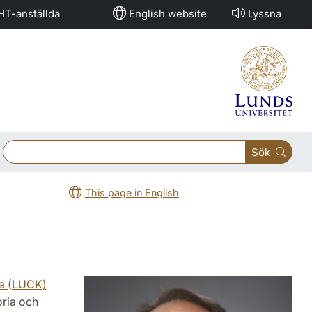
HT-anställda
English website
Lyssna
Sök
This page in English
ia (LUCK)
ria och