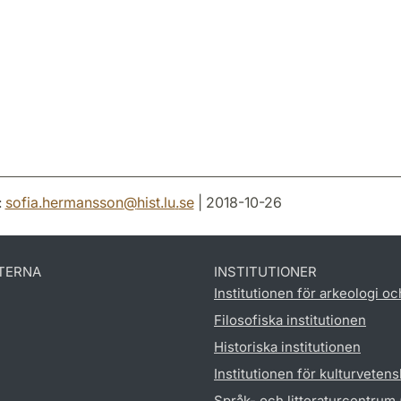
:
sofia.hermansson
@
hist.lu
.
se
| 2018-10-26
TERNA
INSTITUTIONER
Institutionen för arkeologi oc
Filosofiska institutionen
Historiska institutionen
Institutionen för kulturveten
Språk- och litteraturcentrum