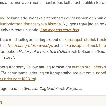
historia, men även mer allmänt idéer, kultur och politik i Eu
ing
behandlade svenska erfarenheter av nazismen och min 
umboldttraditionens tyska historia
. Nyligen utgav jag en bo
 universitetets historia,
Kunskapens stora hus
.
rbete med kollegor har jag skapat en
kunskapshistorisk forsk
t ut
The History of Knowledge
och en
kunskapshistorisk trilo
r årsboken
History of Intellectual Culture
och bokserien "Kn
History".
erg Academy Fellow har jag forskat om
humaniora i efterkr
För närvarande leder jag ett komparativt projekt om
europei
n under sent 1900-ta
l.
 regelbundet i
Svenska Dagbladet
och
Respons
.
g