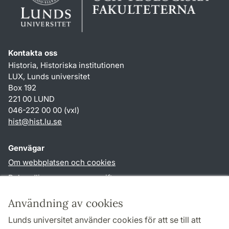
Kontakta oss
Historia, Historiska institutionen
LUX, Lunds universitet
Box 192
221 00 LUND
046-222 00 00 (vxl)
hist
@
hist.lu
.
se
Genvägar
Om webbplatsen och cookies
Behandling av personuppgifter
Tillgänglighetsredogörelse
Användning av cookies
TYPO3-login
Lunds universitet använder cookies för att se till att