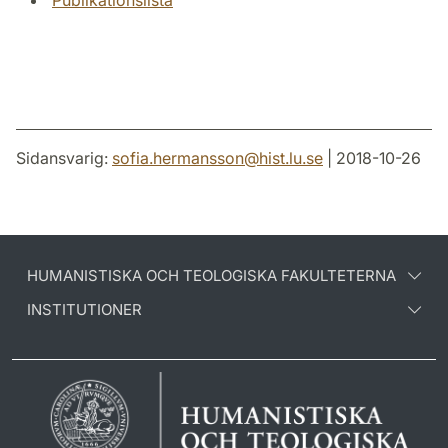
Publikationslista
Sidansvarig:
sofia.hermansson
@
hist.lu
.
se
| 2018-10-26
HUMANISTISKA OCH TEOLOGISKA FAKULTETERNA
INSTITUTIONER