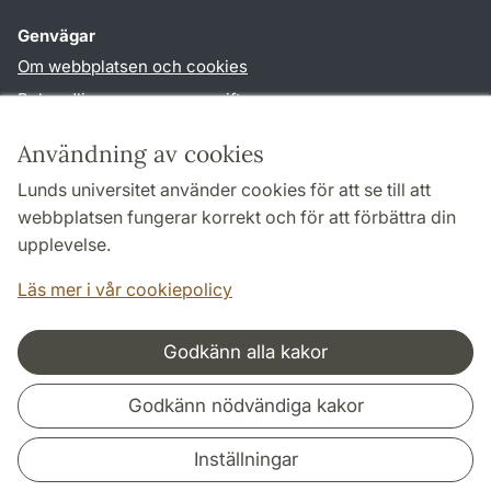
Genvägar
Om webbplatsen och cookies
Behandling av personuppgifter
Tillgänglighetsredogörelse
Användning av cookies
TYPO3-login
Lunds universitet använder cookies för att se till att
webbplatsen fungerar korrekt och för att förbättra din
Följ oss i sociala medier
upplevelse.
Facebook
Historiska
Läs mer i vår cookiepolicy
institutionens
Twitter
Godkänn alla kakor
Samarbeten och nätverk
Godkänn nödvändiga kakor
Inställningar