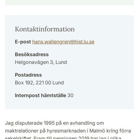
Kontaktinformation
E-post
hans.wallengren
@
hist.lu
.
se
Besöksadress
Helgonavägen 3, Lund
Postadress
Box 192, 221 00 Lund
Internpost hämtställe
30
Jag disputerade 1995 på en avhandling om
maktrelationer på hyresmarknaden i Malmö kring förra
sekelskiftet. Fram till pensionen 2019 har jag i olika