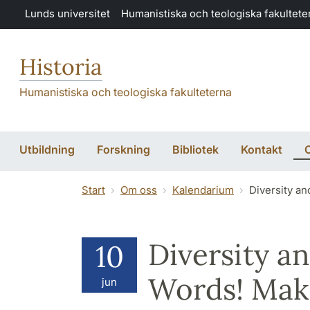
Hoppa till huvudinnehåll
Lunds universitet
Humanistiska och teologiska fakultete
Historia
Humanistiska och teologiska fakulteterna
Utbildning
Forskning
Bibliotek
Kontakt
Start
Om oss
Kalendarium
Diversity an
Diversity a
10
Words! Maki
jun