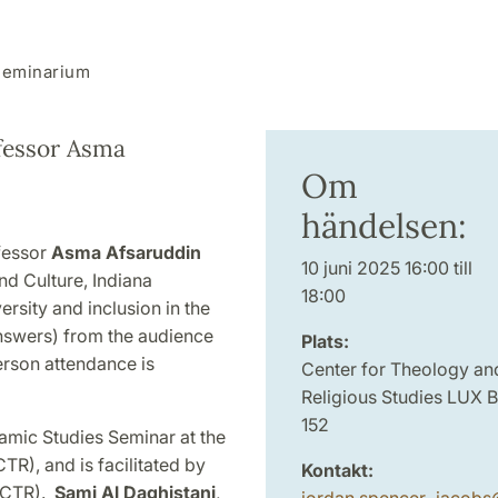
eminarium
fessor Asma
Om
händelsen:
ofessor
Asma Afsaruddin
10 juni 2025 16:00 till
d Culture, Indiana
18:00
ersity and inclusion in the
answers) from the audience
Plats:
rson attendance is
Center for Theology an
Religious Studies LUX B
152
lamic Studies Seminar at the
TR), and is facilitated
by
Kontakt:
r CTR).
Sami Al Daghistani
,
jordan.spencer_jacobs