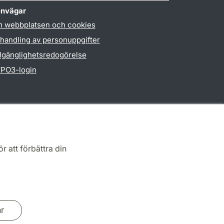
nvägar
 webbplatsen och cookies
handling av personuppgifter
llgänglighetsredogörelse
PO3-login
r att förbättra din
ar