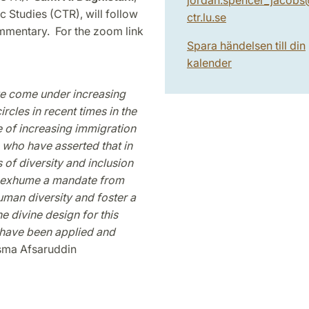
 Studies (CTR), will follow
ctr.lu
.
se
mentary. For the zoom link
Spara händelsen till din
kalender
ve come under increasing
cles in recent times in the
e of increasing immigration
 who have asserted that in
 of diversity and inclusion
 I exhume a mandate from
uman diversity and foster a
he divine design for this
 have been applied and
Asma Afsaruddin