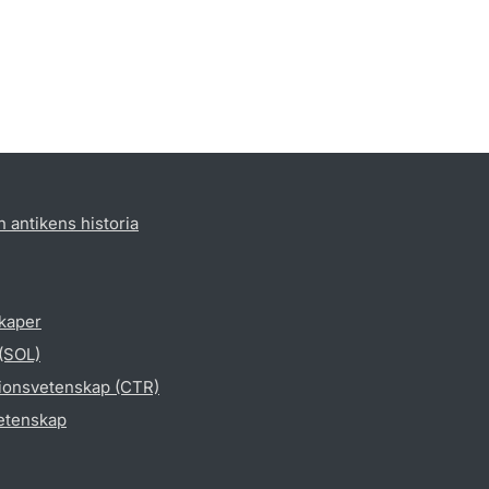
h antikens historia
skaper
 (SOL)
gionsvetenskap (CTR)
vetenskap