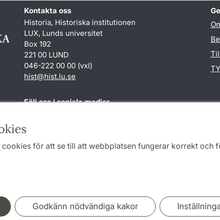
Kontakta oss
Ge
Historia, Historiska institutionen
Om
LUX, Lunds universitet
Be
Box 192
Ti
221 00 LUND
046-222 00 00 (vxl)
TY
hist
@
hist.lu
.
se
Följ oss i sociala medier
Facebook
Historiska
okies
institutionens
Twitter
cookies för att se till att webbplatsen fungerar korrekt och fö
Samarbeten och nätverk
Godkänn nödvändiga kakor
Inställning