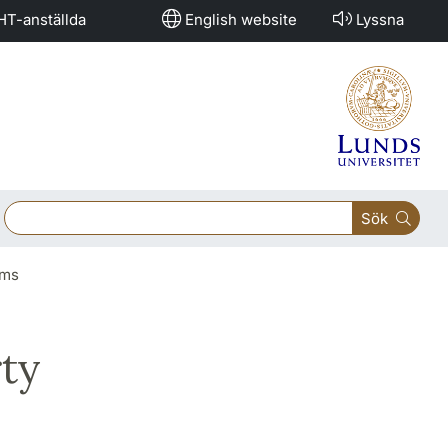
HT-anställda
English website
Lyssna
Sök
rms
rty