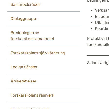
Ledningen b
Samarbetsrådet
Verksa
Biträda
Dialoggrupper
Utbildn
Koordin
Breddningen av
Prefekt vid 
forskarskolesamarbetet
forskarutbi
Forskarskolans självvärdering
Sidansvarig
Lediga tjänster
Årsberättelser
Forskarskolans ramverk