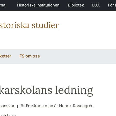
rna
Historiska institutionen
Bibliotek
LUX
För 
storiska studier
ketter
FS om oss
karskolans ledning
ansvarig för Forskarskolan är Henrik Rosengren.