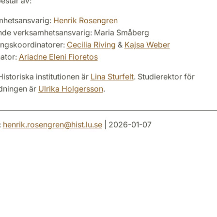
estår av:
mhetsansvarig:
Henrik Rosengren
nde verksamhetsansvarig: Maria Småberg
ingskoordinatorer:
Cecilia Riving
&
Kajsa Weber
ator:
Ariadne Eleni Fioretos
Historiska institutionen är
Lina Sturfelt
. Studierektor för
ldningen är
Ulrika Holgersson
.
:
henrik.rosengren
@
hist.lu
.
se
| 2026-01-07