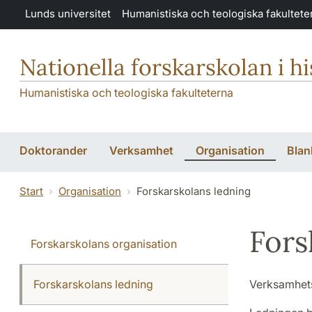
Hoppa till huvudinnehåll
Lunds universitet
Humanistiska och teologiska fakultete
Nationella forskarskolan i hi
Humanistiska och teologiska fakulteterna
Doktorander
Verksamhet
Organisation
Blan
Start
Organisation
Forskarskolans ledning
Fors
Forskarskolans organisation
Forskarskolans ledning
Verksamhets