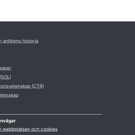
h antikens historia
skaper
 (SOL)
gionsvetenskap (CTR)
vetenskap
nvägar
 webbplatsen och cookies