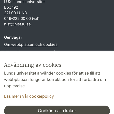
LUX, Lunds universitet
Box 192
221 00 LUND
046-222 00 00 (vxl)
hist
@
hist.lu
.
se
Genvägar
Om webbplatsen och cookies
Behandling av personuppgifter
Tillgänglighetsredogörelse
Användning av cookies
TYPO3-login
Lunds universitet använder cookies för att se till att
webbplatsen fungerar korrekt och för att förbättra din
Följ oss i sociala medier
upplevelse.
Facebook
Historiska
Läs mer i vår cookiepolicy
institutionens
Twitter
Godkänn alla kakor