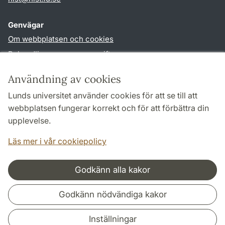
Genvägar
Om webbplatsen och cookies
Behandling av personuppgifter
Tillgänglighetsredogörelse
Användning av cookies
TYPO3-login
Lunds universitet använder cookies för att se till att
webbplatsen fungerar korrekt och för att förbättra din
Följ oss i sociala medier
upplevelse.
Facebook
Historiska
Läs mer i vår cookiepolicy
institutionens
Twitter
Godkänn alla kakor
Samarbeten och nätverk
Godkänn nödvändiga kakor
Inställningar