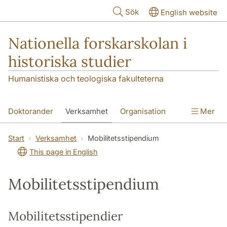
Hoppa till huvudinnehåll
Sök
English website
Nationella forskarskolan i
historiska studier
Humanistiska och teologiska fakulteterna
Doktorander
Verksamhet
Organisation
Mer
Blanketter
FS om oss
Start
Verksamhet
Mobilitetsstipendium
This page in English
Mobilitetsstipendium
Mobilitetsstipendier