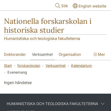
Hoppa till huvudinnehåll
Sök
English website
Nationella forskarskolan i
historiska studier
Humanistiska och teologiska fakulteterna
Doktorander
Verksamhet
Organisation
Mer
Blanketter
FS om oss
Start
forskarskolan
Verksamhet
Kalendarium
Evenemang
Ingen händelse
HUMANISTISKA OCH TEOLOGISKA FAKULTETERNA