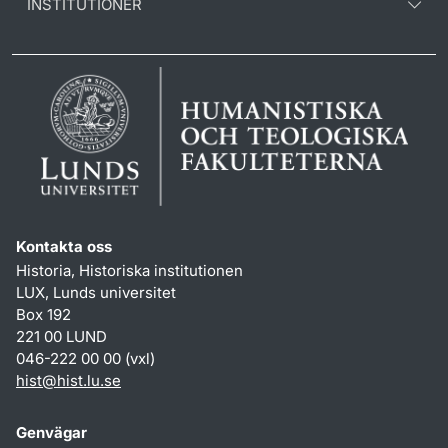
INSTITUTIONER
Kontakta oss
Historia, Historiska institutionen
LUX, Lunds universitet
Box 192
221 00 LUND
046-222 00 00 (vxl)
hist
@
hist.lu
.
se
Genvägar