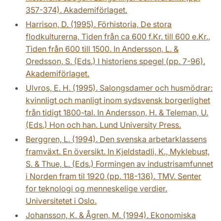
357-374). Akademiförlaget.
Harrison, D. (1995). Förhistoria, De stora
flodkulturerna, Tiden från ca 600 f.Kr. till 600 e.Kr.,
Tiden från 600 till 1500. In Andersson, L. &
Oredsson, S. (Eds.) I historiens spegel (pp. 7-96).
Akademiförlaget.
Ulvros, E. H. (1995). Salongsdamer och husmödrar:
kvinnligt och manligt inom sydsvensk borgerlighet
från tidigt 1800-tal. In Andersson, H. & Teleman, U.
(Eds.) Hon och han. Lund University Press.
Berggren, L. (1994). Den svenska arbetarklassens
framväxt. En översikt. In Kjeldstadli, K., Myklebust,
S. & Thue, L. (Eds.) Formingen av industrisamfunnet
i Norden fram til 1920 (pp. 118-136). TMV. Senter
for teknologi og menneskelige verdier.
Universitetet i Oslo.
Johansson, K. & Ågren, M. (1994). Ekonomiska