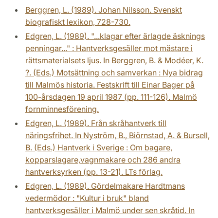
Berggren, L. (1989). Johan Nilsson. Svenskt
biografiskt lexikon, 728-730.
Edgren, L. (1989). "...klagar efter ärlagde äsknings
penningar..." : Hantverksgesäller mot mästare i
rättsmaterialsets ljus. In Berggren, B. & Modéer, K.
?. (Eds.) Motsättning och samverkan : Nya bidrag
till Malmös historia. Festskrift till Einar Bager på
100-årsdagen 19 april 1987 (pp. 111-126). Malmö
fornminnesförening.
Edgren, L. (1989). Från skråhantverk till
näringsfrihet. In Nyström, B., Biörnstad, A. & Bursell,
B. (Eds.) Hantverk i Sverige : Om bagare,
kopparslagare,vagnmakare och 286 andra
hantverksyrken (pp. 13-21). LTs förlag.
Edgren, L. (1989). Gördelmakare Hardtmans
vedermödor : "Kultur i bruk" bland
hantverksgesäller i Malmö under sen skråtid. In