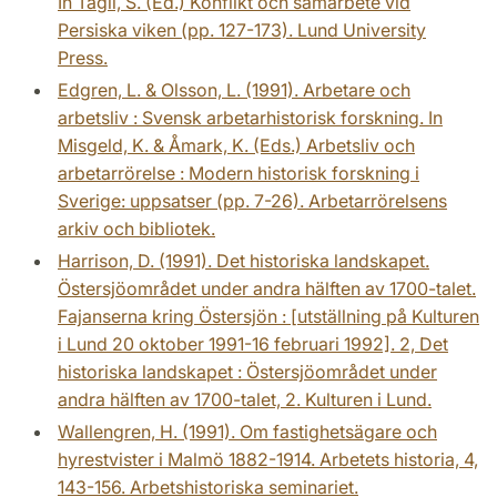
In Tägil, S. (Ed.) Konflikt och samarbete vid
Persiska viken (pp. 127-173). Lund University
Press.
Edgren, L. & Olsson, L. (1991). Arbetare och
arbetsliv : Svensk arbetarhistorisk forskning. In
Misgeld, K. & Åmark, K. (Eds.) Arbetsliv och
arbetarrörelse : Modern historisk forskning i
Sverige: uppsatser (pp. 7-26). Arbetarrörelsens
arkiv och bibliotek.
Harrison, D. (1991). Det historiska landskapet.
Östersjöområdet under andra hälften av 1700-talet.
Fajanserna kring Östersjön : [utställning på Kulturen
i Lund 20 oktober 1991-16 februari 1992]. 2, Det
historiska landskapet : Östersjöområdet under
andra hälften av 1700-talet, 2. Kulturen i Lund.
Wallengren, H. (1991). Om fastighetsägare och
hyrestvister i Malmö 1882-1914. Arbetets historia, 4,
143-156. Arbetshistoriska seminariet.