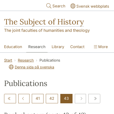
Skip to main content
Search
Svensk webbplats
The Subject of History
The joint faculties of humanities and theology
Education
Research
Library
Contact
More
About us
Accessibility
Start
Research
Publications
Denna sida på svenska
Publications
41
42
43