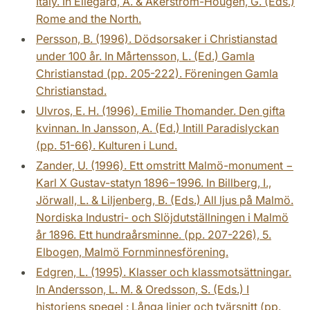
Italy. In Ellegård, A. & Åkerström-Hougen, G. (Eds.)
Rome and the North.
Persson, B. (1996). Dödsorsaker i Christianstad
under 100 år. In Mårtensson, L. (Ed.) Gamla
Christianstad (pp. 205-222). Föreningen Gamla
Christianstad.
Ulvros, E. H. (1996). Emilie Thomander. Den gifta
kvinnan. In Jansson, A. (Ed.) Intill Paradislyckan
(pp. 51-66). Kulturen i Lund.
Zander, U. (1996). Ett omstritt Malmö-monument −
Karl X Gustav-statyn 1896−1996. In Billberg, I.,
Jörwall, L. & Liljenberg, B. (Eds.) All ljus på Malmö.
Nordiska Industri- och Slöjdutställningen i Malmö
år 1896. Ett hundraårsminne. (pp. 207-226), 5.
Elbogen, Malmö Fornminnesförening.
Edgren, L. (1995). Klasser och klassmotsättningar.
In Andersson, L. M. & Oredsson, S. (Eds.) I
historiens spegel : Långa linjer och tvärsnitt (pp.