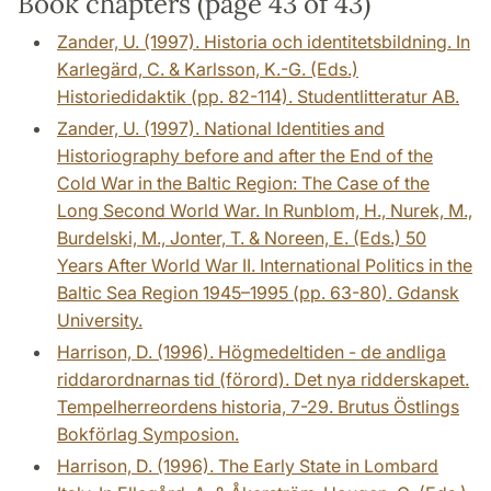
Book chapters (page 43 of 43)
Zander, U. (1997). Historia och identitetsbildning. In
Karlegärd, C. & Karlsson, K.-G. (Eds.)
Historiedidaktik (pp. 82-114). Studentlitteratur AB.
Zander, U. (1997). National Identities and
Historiography before and after the End of the
Cold War in the Baltic Region: The Case of the
Long Second World War. In Runblom, H., Nurek, M.,
Burdelski, M., Jonter, T. & Noreen, E. (Eds.) 50
Years After World War II. International Politics in the
Baltic Sea Region 1945–1995 (pp. 63-80). Gdansk
University.
Harrison, D. (1996). Högmedeltiden - de andliga
riddarordnarnas tid (förord). Det nya ridderskapet.
Tempelherreordens historia, 7-29. Brutus Östlings
Bokförlag Symposion.
Harrison, D. (1996). The Early State in Lombard