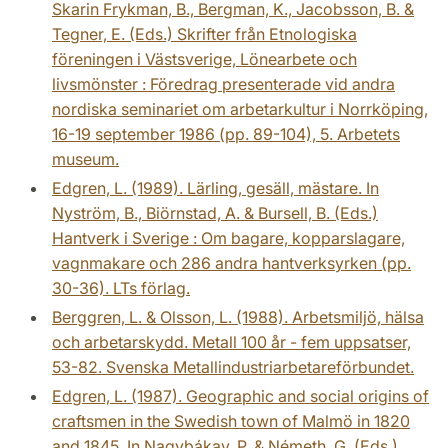
Skarin Frykman, B., Bergman, K., Jacobsson, B. &
Tegner, E. (Eds.) Skrifter från Etnologiska
föreningen i Västsverige, Lönearbete och
livsmönster : Föredrag presenterade vid andra
nordiska seminariet om arbetarkultur i Norrköping,
16-19 september 1986 (pp. 89-104), 5. Arbetets
museum.
Edgren, L. (1989). Lärling, gesäll, mästare. In
Nyström, B., Biörnstad, A. & Bursell, B. (Eds.)
Hantverk i Sverige : Om bagare, kopparslagare,
vagnmakare och 286 andra hantverksyrken (pp.
30-36). LTs förlag.
Berggren, L. & Olsson, L. (1988). Arbetsmiljö, hälsa
och arbetarskydd. Metall 100 år - fem uppsatser,
53-82. Svenska Metallindustriarbetareförbundet.
Edgren, L. (1987). Geographic and social origins of
craftsmen in the Swedish town of Malmö in 1820
and 1845. In Nagybákay, P. & Németh, G. (Eds.)