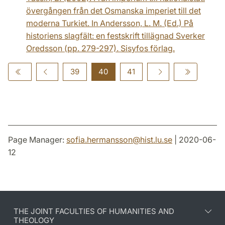
övergången från det Osmanska imperiet till det
moderna Turkiet. In Andersson, L. M. (Ed.) På
historiens slagfält: en festskrift tillägnad Sverker
Oredsson (pp. 279-297). Sisyfos förlag.
39
40
41
Page Manager:
sofia.hermansson
@
hist.lu
.
se
| 2020-06-
12
THE JOINT FACULTIES OF HUMANITIES AND
THEOLOGY