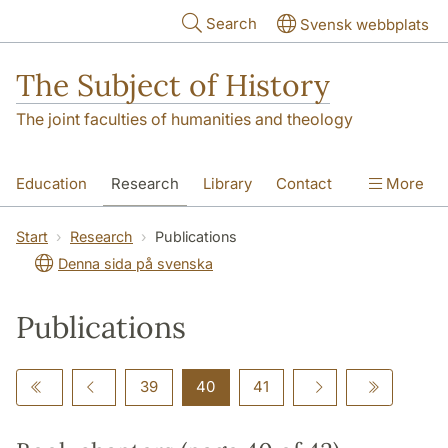
Skip to main content
Search
Svensk webbplats
The Subject of History
The joint faculties of humanities and theology
Education
Research
Library
Contact
More
About us
Accessibility
Start
Research
Publications
Denna sida på svenska
Publications
39
40
41