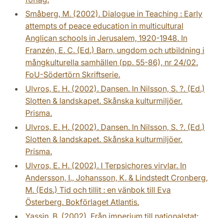
Småberg, M. (2002). Dialogue in Teaching : Early
attempts of peace education in multicultural
Anglican schools in Jerusalem, 1920-1948. In
Franzén, E. C. (Ed.) Barn, ungdom och utbildning i
mångkulturella samhällen (pp. 55-86), nr 24/02.
FoU-Södertörn Skriftserie.
Ulvros, E. H. (2002). Dansen. In Nilsson, S. ?. (Ed.)
Slotten & landskapet. Skånska kulturmiljöer.
Prisma.
Ulvros, E. H. (2002). Dansen. In Nilsson, S. ?. (Ed.)
Slotten & landskapet. Skånska kulturmiljöer.
Prisma.
Ulvros, E. H. (2002). I Terpsichores virvlar. In
Andersson, I., Johansson, K. & Lindstedt Cronberg,
M. (Eds.) Tid och tillit : en vänbok till Eva
Österberg. Bokförlaget Atlantis.
Yassin, B. (2002). Från imperium till nationalstat: