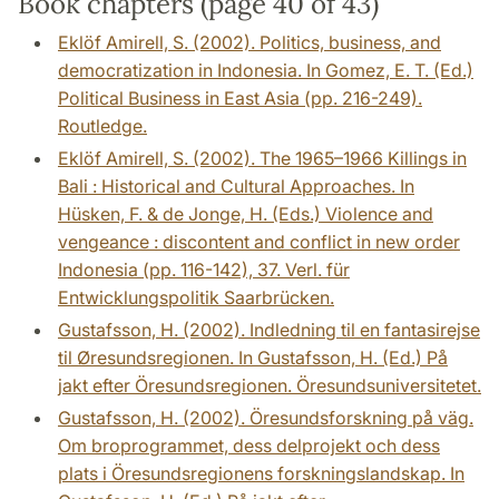
Book chapters (page 40 of 43)
Eklöf Amirell, S. (2002). Politics, business, and
democratization in Indonesia. In Gomez, E. T. (Ed.)
Political Business in East Asia (pp. 216-249).
Routledge.
Eklöf Amirell, S. (2002). The 1965–1966 Killings in
Bali : Historical and Cultural Approaches. In
Hüsken, F. & de Jonge, H. (Eds.) Violence and
vengeance : discontent and conflict in new order
Indonesia (pp. 116-142), 37. Verl. für
Entwicklungspolitik Saarbrücken.
Gustafsson, H. (2002). Indledning til en fantasirejse
til Øresundsregionen. In Gustafsson, H. (Ed.) På
jakt efter Öresundsregionen. Öresundsuniversitetet.
Gustafsson, H. (2002). Öresundsforskning på väg.
Om broprogrammet, dess delprojekt och dess
plats i Öresundsregionens forskningslandskap. In