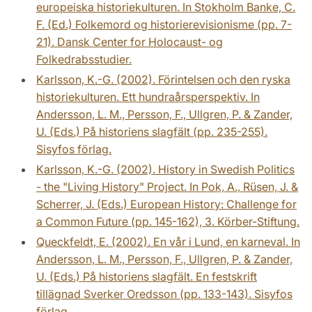
europeiska historiekulturen. In Stokholm Banke, C.
F. (Ed.) Folkemord og historierevisionisme (pp. 7-
21). Dansk Center for Holocaust- og
Folkedrabsstudier.
Karlsson, K.-G. (2002). Förintelsen och den ryska
historiekulturen. Ett hundraårsperspektiv. In
Andersson, L. M., Persson, F., Ullgren, P. & Zander,
U. (Eds.) På historiens slagfält (pp. 235-255).
Sisyfos förlag.
Karlsson, K.-G. (2002). History in Swedish Politics
- the "Living History" Project. In Pok, A., Rüsen, J. &
Scherrer, J. (Eds.) European History: Challenge for
a Common Future (pp. 145-162), 3. Körber-Stiftung.
Queckfeldt, E. (2002). En vår i Lund, en karneval. In
Andersson, L. M., Persson, F., Ullgren, P. & Zander,
U. (Eds.) På historiens slagfält. En festskrift
tillägnad Sverker Oredsson (pp. 133-143). Sisyfos
förlag.