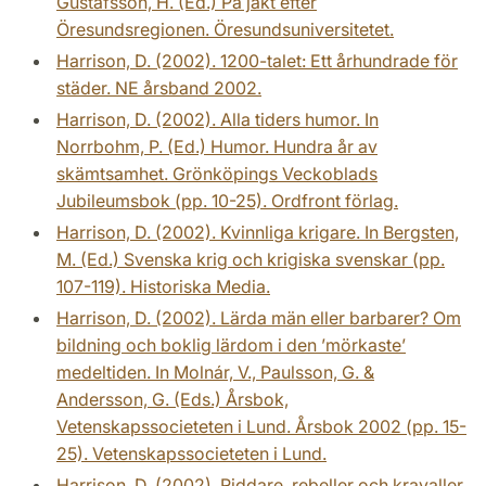
Gustafsson, H. (Ed.) På jakt efter
Öresundsregionen. Öresundsuniversitetet.
Harrison, D. (2002). 1200-talet: Ett århundrade för
städer. NE årsband 2002.
Harrison, D. (2002). Alla tiders humor. In
Norrbohm, P. (Ed.) Humor. Hundra år av
skämtsamhet. Grönköpings Veckoblads
Jubileumsbok (pp. 10-25). Ordfront förlag.
Harrison, D. (2002). Kvinnliga krigare. In Bergsten,
M. (Ed.) Svenska krig och krigiska svenskar (pp.
107-119). Historiska Media.
Harrison, D. (2002). Lärda män eller barbarer? Om
bildning och boklig lärdom i den ’mörkaste’
medeltiden. In Molnár, V., Paulsson, G. &
Andersson, G. (Eds.) Årsbok,
Vetenskapssocieteten i Lund. Årsbok 2002 (pp. 15-
25). Vetenskapssocieteten i Lund.
Harrison, D. (2002). Riddare, rebeller och kravaller.