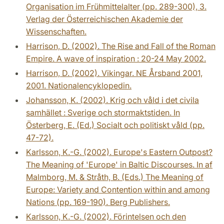
Organisation im Frühmittelalter (pp. 289-300), 3.
Verlag der Österreichischen Akademie der
Wissenschaften.
Harrison, D. (2002). The Rise and Fall of the Roman
Empire. A wave of inspiration : 20-24 May 2002.
Harrison, D. (2002). Vikingar. NE Årsband 2001,
2001. Nationalencyklopedin.
Johansson, K. (2002). Krig och våld i det civila
samhället : Sverige och stormaktstiden. In
Österberg, E. (Ed.) Socialt och politiskt våld (pp.
47-72).
Karlsson, K.-G. (2002). Europe's Eastern Outpost?
The Meaning of 'Europe' in Baltic Discourses. In af
Malmborg, M. & Stråth, B. (Eds.) The Meaning of
Europe: Variety and Contention within and among
Nations (pp. 169-190). Berg Publishers.
Karlsson, K.-G. (2002). Förintelsen och den