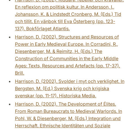
En reflexion om politisk kultur. In Andersson, I.,
Johansson, K. & Lindstedt Cronberg, M. (Eds.) Tid
och tillit. En vänbok till Eva Österberg (pp. 123-
137). Bokförlaget Atlantis.
Harrison, D. (2002). Structures and Resources of
Power in Early Medieval Europe. In Corradini, R.,
Diesenberger, M. & Reimitz, H. (Eds.) The
Construction of Communities in the Early Middle
Ages: Texts, Resources and Artefacts (pp. 17-37).
Brill.
Harrison, D. (2002). Svolder i myt och verklighet. In
Bergsten, M. (Ed.) Svenska krig och krigiska
svenskar (pp. 11-17). Historiska Media.
Harrison, D. (2002). The Development of Élites.
From Roman Bureaucrats to Medieval Warlords. In
Pohl, W. & Diesenberger, M. (Eds.) Integration und
Herrschaft. Ethnische Identitäten und Soziale