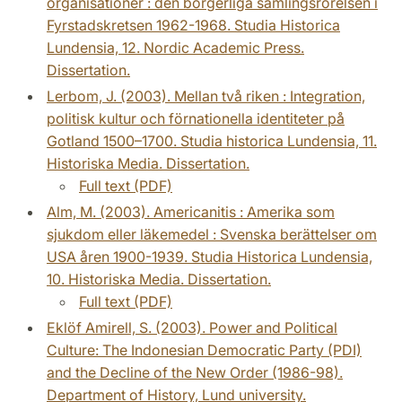
organisationer : den borgerliga samlingsrörelsen i
Fyrstadskretsen 1962-1968. Studia Historica
Lundensia, 12. Nordic Academic Press.
Dissertation.
Lerbom, J. (2003). Mellan två riken : Integration,
politisk kultur och förnationella identiteter på
Gotland 1500–1700. Studia historica Lundensia, 11.
Historiska Media. Dissertation.
Full text (PDF)
Alm, M. (2003). Americanitis : Amerika som
sjukdom eller läkemedel : Svenska berättelser om
USA åren 1900-1939. Studia Historica Lundensia,
10. Historiska Media. Dissertation.
Full text (PDF)
Eklöf Amirell, S. (2003). Power and Political
Culture: The Indonesian Democratic Party (PDI)
and the Decline of the New Order (1986-98).
Department of History, Lund university.