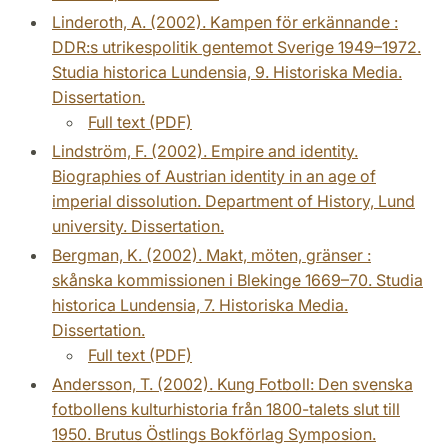
Linderoth, A. (2002). Kampen för erkännande :
DDR:s utrikespolitik gentemot Sverige 1949–1972.
Studia historica Lundensia, 9. Historiska Media.
Dissertation.
Full text (PDF)
Lindström, F. (2002). Empire and identity.
Biographies of Austrian identity in an age of
imperial dissolution. Department of History, Lund
university. Dissertation.
Bergman, K. (2002). Makt, möten, gränser :
skånska kommissionen i Blekinge 1669–70. Studia
historica Lundensia, 7. Historiska Media.
Dissertation.
Full text (PDF)
Andersson, T. (2002). Kung Fotboll: Den svenska
fotbollens kulturhistoria från 1800-talets slut till
1950. Brutus Östlings Bokförlag Symposion.