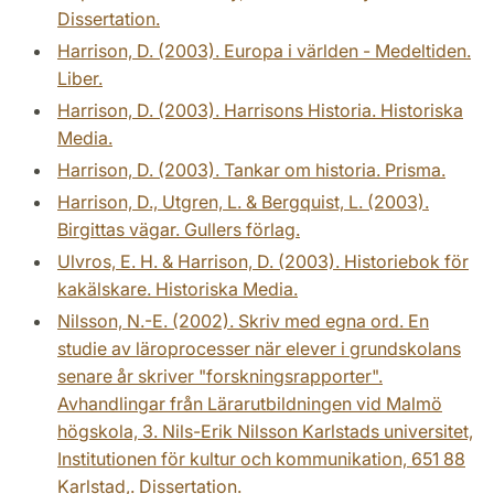
Dissertation.
Harrison, D. (2003). Europa i världen - Medeltiden.
Liber.
Harrison, D. (2003). Harrisons Historia. Historiska
Media.
Harrison, D. (2003). Tankar om historia. Prisma.
Harrison, D., Utgren, L. & Bergquist, L. (2003).
Birgittas vägar. Gullers förlag.
Ulvros, E. H. & Harrison, D. (2003). Historiebok för
kakälskare. Historiska Media.
Nilsson, N.-E. (2002). Skriv med egna ord. En
studie av läroprocesser när elever i grundskolans
senare år skriver "forskningsrapporter".
Avhandlingar från Lärarutbildningen vid Malmö
högskola, 3. Nils-Erik Nilsson Karlstads universitet,
Institutionen för kultur och kommunikation, 651 88
Karlstad,. Dissertation.