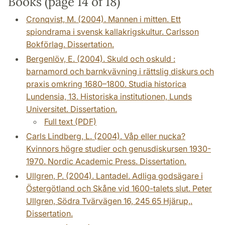
Books (page 14 of 18)
Cronqvist, M. (2004). Mannen i mitten. Ett
spiondrama i svensk kallakrigskultur. Carlsson
Bokförlag. Dissertation.
Bergenlöv, E. (2004). Skuld och oskuld :
barnamord och barnkvävning i rättslig diskurs och
praxis omkring 1680–1800. Studia historica
Lundensia, 13. Historiska institutionen, Lunds
Universitet. Dissertation.
Full text (PDF)
Carls Lindberg, L. (2004). Våp eller nucka?
Kvinnors högre studier och genusdiskursen 1930-
1970. Nordic Academic Press. Dissertation.
Ullgren, P. (2004). Lantadel. Adliga godsägare i
Östergötland och Skåne vid 1600-talets slut. Peter
Ullgren, Södra Tvärvägen 16, 245 65 Hjärup,.
Dissertation.