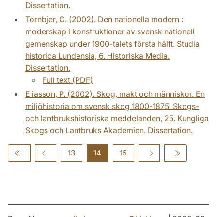
Dissertation.
Tornbjer, C. (2002). Den nationella modern :
moderskap i konstruktioner av svensk nationell
gemenskap under 1900-talets första hälft. Studia
historica Lundensia, 6. Historiska Media.
Dissertation.
Full text (PDF)
Eliasson, P. (2002). Skog, makt och människor. En
miljöhistoria om svensk skog 1800-1875. Skogs-
och lantbrukshistoriska meddelanden, 25. Kungliga
Skogs och Lantbruks Akademien. Dissertation.
13
14
15