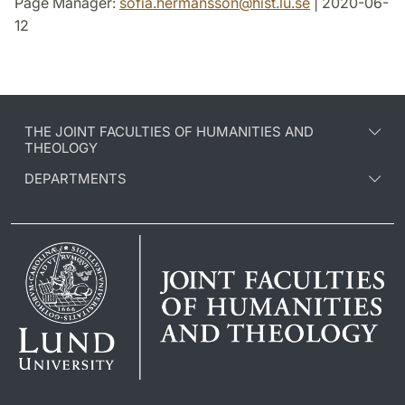
Page Manager:
sofia.hermansson
@
hist.lu
.
se
| 2020-06-
12
THE JOINT FACULTIES OF HUMANITIES AND
THEOLOGY
DEPARTMENTS