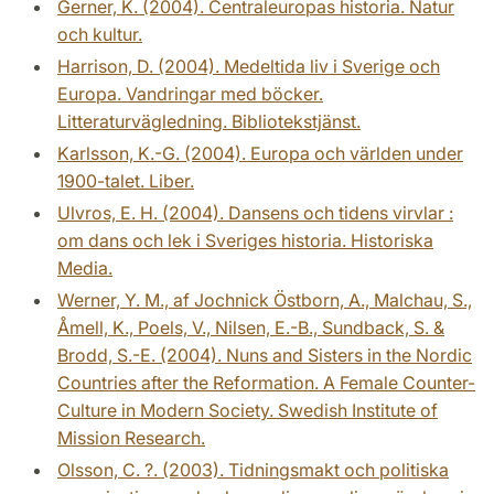
Gerner, K. (2004). Centraleuropas historia. Natur
och kultur.
Harrison, D. (2004). Medeltida liv i Sverige och
Europa. Vandringar med böcker.
Litteraturvägledning. Bibliotekstjänst.
Karlsson, K.-G. (2004). Europa och världen under
1900-talet. Liber.
Ulvros, E. H. (2004). Dansens och tidens virvlar :
om dans och lek i Sveriges historia. Historiska
Media.
Werner, Y. M., af Jochnick Östborn, A., Malchau, S.,
Åmell, K., Poels, V., Nilsen, E.-B., Sundback, S. &
Brodd, S.-E. (2004). Nuns and Sisters in the Nordic
Countries after the Reformation. A Female Counter-
Culture in Modern Society. Swedish Institute of
Mission Research.
Olsson, C. ?. (2003). Tidningsmakt och politiska