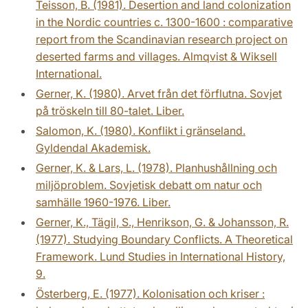
Teisson, B. (1981). Desertion and land colonization
in the Nordic countries c. 1300-1600 : comparative
report from the Scandinavian research project on
deserted farms and villages. Almqvist & Wiksell
International.
Gerner, K. (1980). Arvet från det förflutna. Sovjet
på tröskeln till 80-talet. Liber.
Salomon, K. (1980). Konflikt i gränseland.
Gyldendal Akademisk.
Gerner, K. & Lars, L. (1978). Planhushållning och
miljöproblem. Sovjetisk debatt om natur och
samhälle 1960-1976. Liber.
Gerner, K., Tägil, S., Henrikson, G. & Johansson, R.
(1977). Studying Boundary Conflicts. A Theoretical
Framework. Lund Studies in International History,
9.
Österberg, E. (1977). Kolonisation och kriser :