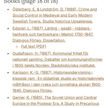
Books (page 18 of 18)
Österberg, E. & Lindström, D. (1988). Crime and
Social Control in Medieval and Early Modern
Swedish Towns. Studia historica Upsaliensia.
Edgren, L. (1987). Lärling - gesäll - mästare :
hantverk och hantverkare i Malmö 1750-1847.
Dialogos Förlag. Dissertation.
Full text (PDF)
Gustafsson, H. (1987). Kommunal frihet för
nationell samling. Debatter om kommunalreformer
i 1800-talets Norden. Stadshistoriska institutet.
Karlsson, K.-G. (1987). Historieundervisning i
klassisk ram : En didaktisk studie av historieämnets
målfrågor i den ryska och sovjetiska skolan 1900-
1940. Dialogos Förlag.
Gerner, K. (1985). The Soviet Union and Central
Europe in the Postwar Era. A Study in Precarious