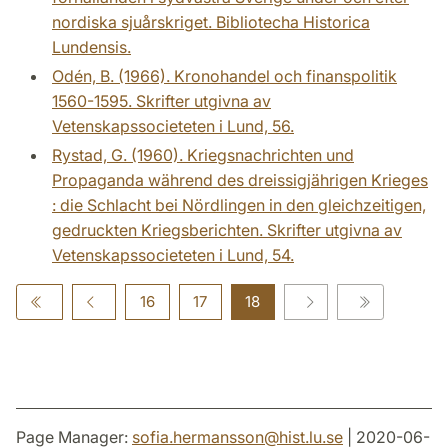
nordiska sjuårskriget. Bibliotecha Historica
Lundensis.
Odén, B. (1966). Kronohandel och finanspolitik
1560-1595. Skrifter utgivna av
Vetenskapssocieteten i Lund, 56.
Rystad, G. (1960). Kriegsnachrichten und
Propaganda während des dreissigjährigen Krieges
: die Schlacht bei Nördlingen in den gleichzeitigen,
gedruckten Kriegsberichten. Skrifter utgivna av
Vetenskapssocieteten i Lund, 54.
16
17
18
Page Manager:
sofia.hermansson
@
hist.lu
.
se
| 2020-06-