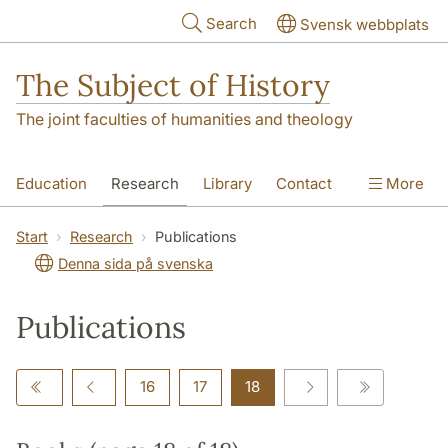
Skip to main content
Search
Svensk webbplats
The Subject of History
The joint faculties of humanities and theology
Education
Research
Library
Contact
More
About us
Accessibility
Start
Research
Publications
Denna sida på svenska
Publications
16
17
18