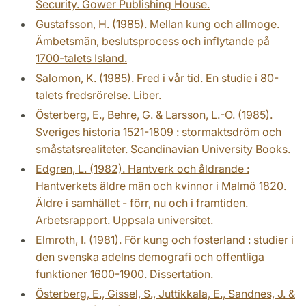
Security. Gower Publishing House.
Gustafsson, H. (1985). Mellan kung och allmoge.
Ämbetsmän, beslutsprocess och inflytande på
1700-talets Island.
Salomon, K. (1985). Fred i vår tid. En studie i 80-
talets fredsrörelse. Liber.
Österberg, E., Behre, G. & Larsson, L.-O. (1985).
Sveriges historia 1521-1809 : stormaktsdröm och
småstatsrealiteter. Scandinavian University Books.
Edgren, L. (1982). Hantverk och åldrande :
Hantverkets äldre män och kvinnor i Malmö 1820.
Äldre i samhället - förr, nu och i framtiden.
Arbetsrapport. Uppsala universitet.
Elmroth, I. (1981). För kung och fosterland : studier i
den svenska adelns demografi och offentliga
funktioner 1600-1900. Dissertation.
Österberg, E., Gissel, S., Juttikkala, E., Sandnes, J. &