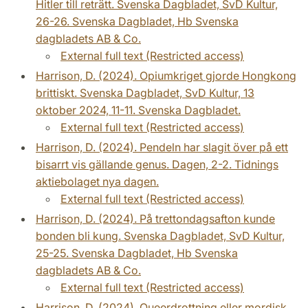
Hitler till reträtt. Svenska Dagbladet, SvD Kultur,
26-26. Svenska Dagbladet, Hb Svenska
dagbladets AB & Co.
External full text (Restricted access)
Harrison, D. (2024). Opiumkriget gjorde Hongkong
brittiskt. Svenska Dagbladet, SvD Kultur, 13
oktober 2024, 11-11. Svenska Dagbladet.
External full text (Restricted access)
Harrison, D. (2024). Pendeln har slagit över på ett
bisarrt vis gällande genus. Dagen, 2-2. Tidnings
aktiebolaget nya dagen.
External full text (Restricted access)
Harrison, D. (2024). På trettondagsafton kunde
bonden bli kung. Svenska Dagbladet, SvD Kultur,
25-25. Svenska Dagbladet, Hb Svenska
dagbladets AB & Co.
External full text (Restricted access)
Harrison, D. (2024). Queerdrottning eller mordisk