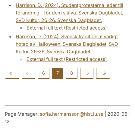
Harrison, D. (2024). Studentprotesterna leder till
förändring - för dem själva. Svenska Dagbladet,
SvD Kultur, 26-26. Svenska Dagbladet.
External full text (Restricted access)
Harrison, D. (2024). Svensk tradition allvarligt
hotad av Halloween. Svenska Dagbladet, SvD
Kultur, 26-26. Svenska Dagbladet.
External full text (Restricted access)
6
7
8
Page Manager:
sofia.hermansson
@
hist.lu
.
se
| 2020-06-
12