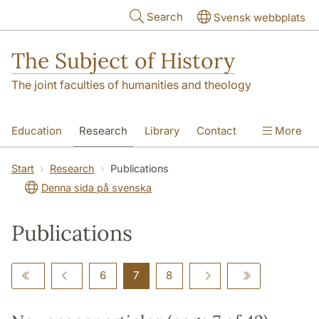
Skip to main content
Search
Svensk webbplats
The Subject of History
The joint faculties of humanities and theology
Education
Research
Library
Contact
More
About us
Accessibility
Start
Research
Publications
Denna sida på svenska
Publications
6
7
8