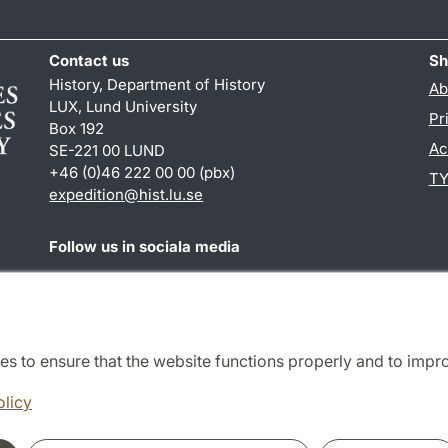
Contact us
Sh
History, Department of History
Ab
LUX, Lund University
Pr
Box 192
Ac
SE-221 00 LUND
+46 (0)46 222 00 00 (pbx)
TY
expedition@hist.lu.se
Follow us in sociala media
Facebook
es to ensure that the website functions properly and to impr
Cooperation and network
olicy