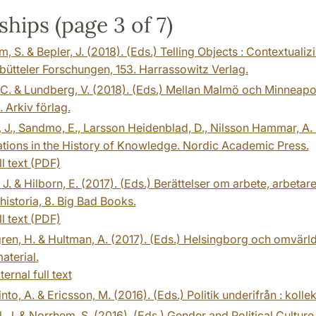
ships (page 3 of 7)
, S. & Bepler, J. (2018). (Eds.) Telling Objects : Contextuali
ütteler Forschungen, 153. Harrassowitz Verlag.
 C. & Lundberg, V. (2018). (Eds.) Mellan Malmö och Minneapol
 Arkiv förlag.
, J., Sandmo, E., Larsson Heidenblad, D., Nilsson Hammar, A.
tions in the History of Knowledge. Nordic Academic Press.
ll text (PDF)
 J. & Hilborn, E. (2017). (Eds.) Berättelser om arbete, arbetar
historia, 8. Big Bad Books.
ll text (PDF)
en, H. & Hultman, A. (2017). (Eds.) Helsingborg och omvärlden
aterial.
ternal full text
into, A. & Ericsson, M. (2016). (Eds.) Politik underifrån : koll
, J. & Norrhem, S. (2016). (Eds.) Gender and Political Cultu