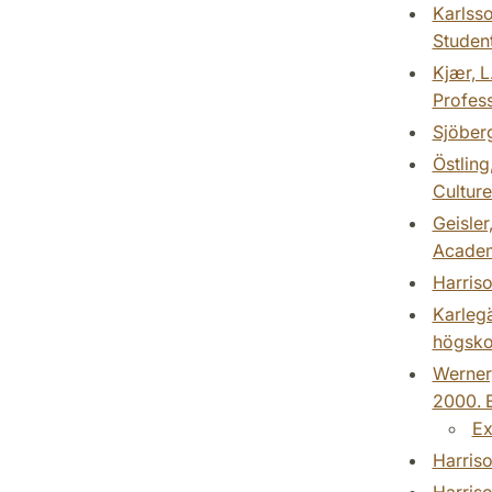
Karlsso
Student
Kjær, L
Profess
Sjöberg
Östling
Cultures
Geisler
Academ
Harriso
Karlegä
högsko
Werner,
2000. E
Ex
Harriso
Harriso