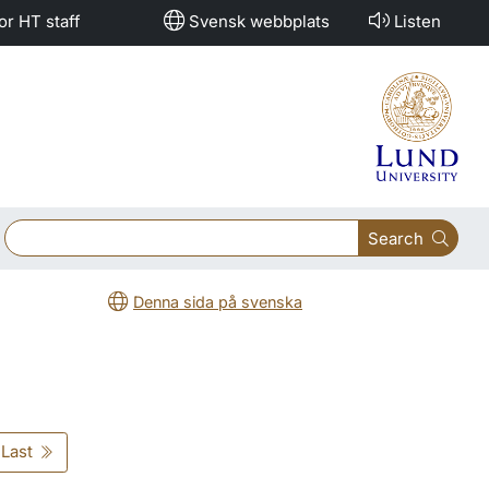
or HT staff
Svensk webbplats
Listen
Search
Denna sida på svenska
Last