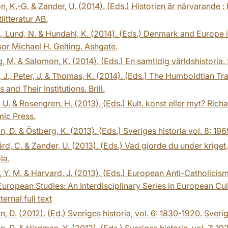
n, K.-G. & Zander, U. (2014). (Eds.) Historien är närvarande : 
litteratur AB.
., Lund, N. & Hundahl, K. (2014). (Eds.) Denmark and Europe
or Michael H. Gelting. Ashgate.
, M. & Salomon, K. (2014). (Eds.) En samtidig världshistoria. 
, J., Peter, J. & Thomas, K. (2014). (Eds.) The Humboldtian Tr
 and Their Institutions. Brill.
, U. & Rosengren, H. (2013). (Eds.) Kult, konst eller myt? Ri
ic Press.
n, D. & Östberg, K. (2013). (Eds.) Sveriges historia vol. 8: 19
rd, C. & Zander, U. (2013). (Eds.) Vad gjorde du under kriget
la.
 Y. M. & Harvard, J. (2013). (Eds.) European Anti-Catholicis
uropean Studies: An Interdisciplinary Series in European Cultu
ternal full text
n, D. (2012). (Ed.) Sveriges historia, vol. 6: 1830-1920. Sverig
n, D. & Hirdman, Y. (2012). (Eds.) Sveriges historia, vol. 7: 19