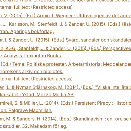
ternal full text (Restricted access)
, V. (2015). (Ed.) Armin T. Wegner : Utdrivningen av det arme
, J., Karlsson, M., Stenfeldt, J. & Zander, U. (2015). (Eds.) His
rran. Agerings bokförlag.
 I. & Zander, U. (2015). (Eds.) Svärd, sandaler och skandaler: 
n, K.-G., Stenfeldt, J. & Zander, U. (2015). (Eds.) Perspect
 Analysis. Lexington Books.
 (Ed.) Tema: Politiska protester. Arbetarhistoria: Meddelanden
rörelsens arkiv och bibliotek.
ternal full text (Restricted access)
n, L. & Nyman Stjärnskog, M. (2014). (Eds.) "Vi ska inte låta
ka kabel i Ystad. Mezzo Media AB.
mirell, S. & Müller, L. (2014). (Eds.) Persistent Piracy : Hist
on. Palgrave Macmillan.
öm, M. & Sanders, H. (2014). (Eds.) Skandinavism : en rörelse
dsstudier, 32. Makadam förlag.