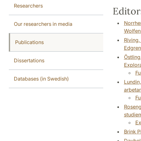
Researchers
Editor
Norrhem
Our researchers in media
Wolfenb
Riving,
Publications
Edgren.
Östling
Dissertations
Explora
Fu
Databases (in Swedish)
Lundin,
arbetar
Fu
Rosengr
studiem
Ex
Brink P
Daybell