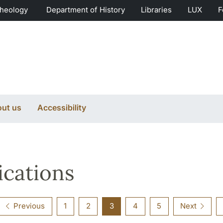
Theology
Department of History
Libraries
LUX
F
ut us
Accessibility
ications
Previous
1
2
3
4
5
Next