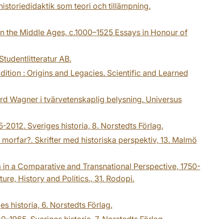
historiedidaktik som teori och tillämpning.
 in the Middle Ages, c.1000–1525 Essays in Honour of
Studentlitteratur AB.
adition : Origins and Legacies. Scientific and Learned
chard Wagner i tvärvetenskaplig belysning. Universus
65-2012. Sveriges historia, 8. Norstedts Förlag.
, morfar?. Skrifter med historiska perspektiv, 13. Malmö
m in a Comparative and Transnational Perspective, 1750-
re, History and Politics., 31. Rodopi.
es historia, 6. Norstedts Förlag.
20-1965. Sveriges historia, 7. Norstedts Förlag.