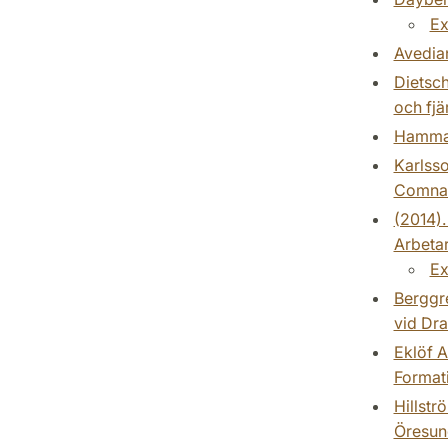
Ex
Avedian
Dietsch
och fjä
Hammar,
Karlsso
Comnaz
(2014).
Arbetar
Ex
Berggre
vid Dra
Eklöf A
Formati
Hillstr
Öresun