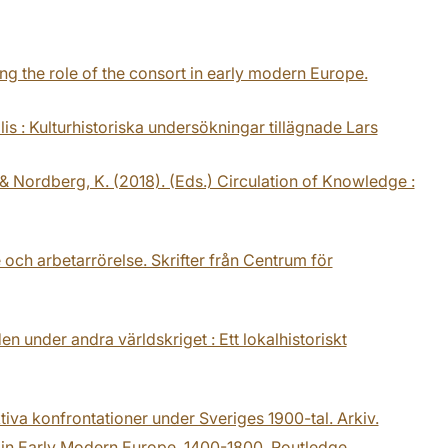
zing the role of the consort in early modern Europe.
is : Kulturhistoriska undersökningar tillägnade Lars
 & Nordberg, K. (2018). (Eds.) Circulation of Knowledge :
e och arbetarrörelse. Skrifter från Centrum för
 under andra världskriget : Ett lokalhistoriskt
ektiva konfrontationer under Sveriges 1900-tal. Arkiv.
re in Early Modern Europe, 1400-1800. Routledge.