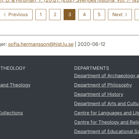
Previous
1
2
3
4
5
Next
er:
sofia.hermansson
@
hist.lu
.
se
| 2020-06-12
D THEOLOGY
DEPARTMENTS
Department of Archaeology a
s and Theology
Department of Philosophy
Department of History
Department of Arts and Cultu
Collections
Centre for Languages and Lit
Centre for Theology and Reli
Department of Educational S