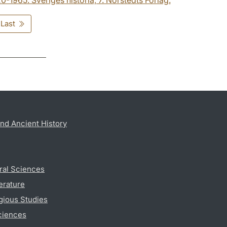
Last
nd Ancient History
ral Sciences
erature
gious Studies
ciences