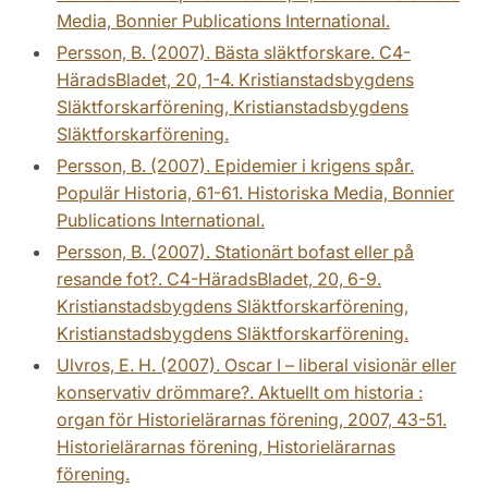
Media, Bonnier Publications International.
Persson, B. (2007). Bästa släktforskare. C4-
HäradsBladet, 20, 1-4. Kristianstadsbygdens
Släktforskarförening, Kristianstadsbygdens
Släktforskarförening.
Persson, B. (2007). Epidemier i krigens spår.
Populär Historia, 61-61. Historiska Media, Bonnier
Publications International.
Persson, B. (2007). Stationärt bofast eller på
resande fot?. C4-HäradsBladet, 20, 6-9.
Kristianstadsbygdens Släktforskarförening,
Kristianstadsbygdens Släktforskarförening.
Ulvros, E. H. (2007). Oscar I – liberal visionär eller
konservativ drömmare?. Aktuellt om historia :
organ för Historielärarnas förening, 2007, 43-51.
Historielärarnas förening, Historielärarnas
förening.