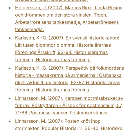
Holgersson, U. (2007). Marcus Birro, Linda Rosing
och drömmen om den stora vinsten. Tiden.
Arbetarrörelsens tankesmedja, Arbetarrörelsens
tankesmedja.
Karlsson, K.-G. (2007). En svensk historiekanon:
Låt tusen blommor blomma. Historielärarnas
Förenings Årsskrift, 93-94. Historielärarnas
förening, Historielärarnas förening.
Karlsson, K.-G. (2007). Perspektiv på folkmordens
historia - massakrerna på armenierna i Osmanska
riket. Aktuellt om historia, 83-87. Historielärarnas
förening, Historielärarnas förening.
Linnarsson, M. (2007). Kampen mot missbruket av
fribrev. Postryttaren - Årsbok för postmuseum, 57,
71-86. Postmusei vänner, Postmusei vänner.
Linnarsson, M. (2007). Posten knöt ihop
stormakten. Populär Historia, 11, 36-40. Historiska