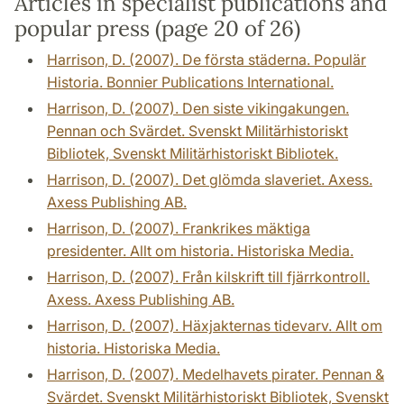
Articles in specialist publications and
popular press (page 20 of 26)
Harrison, D. (2007). De första städerna. Populär
Historia. Bonnier Publications International.
Harrison, D. (2007). Den siste vikingakungen.
Pennan och Svärdet. Svenskt Militärhistoriskt
Bibliotek, Svenskt Militärhistoriskt Bibliotek.
Harrison, D. (2007). Det glömda slaveriet. Axess.
Axess Publishing AB.
Harrison, D. (2007). Frankrikes mäktiga
presidenter. Allt om historia. Historiska Media.
Harrison, D. (2007). Från kilskrift till fjärrkontroll.
Axess. Axess Publishing AB.
Harrison, D. (2007). Häxjakternas tidevarv. Allt om
historia. Historiska Media.
Harrison, D. (2007). Medelhavets pirater. Pennan &
Svärdet. Svenskt Militärhistoriskt Bibliotek, Svenskt