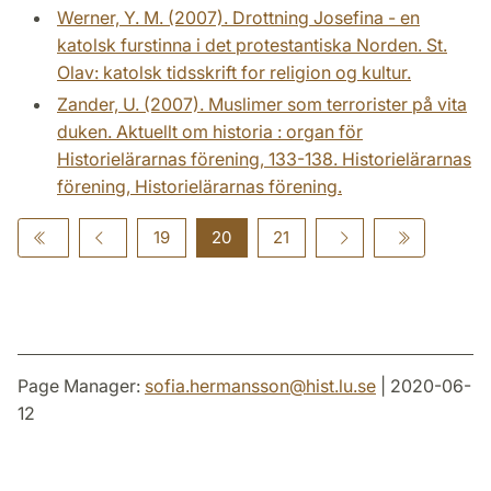
Werner, Y. M. (2007). Drottning Josefina - en
katolsk furstinna i det protestantiska Norden. St.
Olav: katolsk tidsskrift for religion og kultur.
Zander, U. (2007). Muslimer som terrorister på vita
duken. Aktuellt om historia : organ för
Historielärarnas förening, 133-138. Historielärarnas
förening, Historielärarnas förening.
19
20
21
Page Manager:
sofia.hermansson
@
hist.lu
.
se
| 2020-06-
12