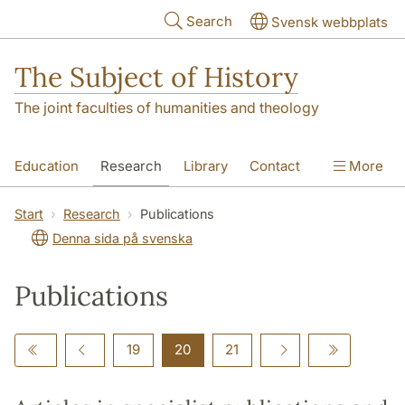
Skip to main content
Search
Svensk webbplats
The Subject of History
The joint faculties of humanities and theology
Education
Research
Library
Contact
More
About us
Accessibility
Start
Research
Publications
Denna sida på svenska
Publications
19
20
21