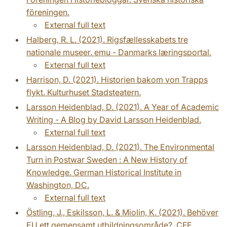
föreningen.
External full text
Halberg, R. L. (2021). Rigsfællesskabets tre
nationale museer. emu - Danmarks læringsportal.
External full text
Harrison, D. (2021). Historien bakom von Trapps
flykt. Kulturhuset Stadsteatern.
Larsson Heidenblad, D. (2021). A Year of Academic
Writing - A Blog by David Larsson Heidenblad.
External full text
Larsson Heidenblad, D. (2021). The Environmental
Turn in Postwar Sweden : A New History of
Knowledge. German Historical Institute in
Washington, DC.
External full text
Östling, J., Eskilsson, L. & Miolin, K. (2021). Behöver
EU ett gemensamt utbildningsområde?. CFE