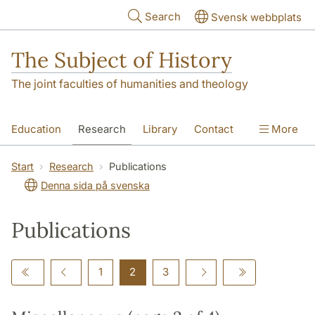
Skip to main content
Search
Svensk webbplats
The Subject of History
The joint faculties of humanities and theology
Education
Research
Library
Contact
More
About us
Accessibility
Start
Research
Publications
Denna sida på svenska
Publications
1
2
3