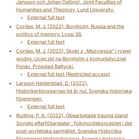
Jansson och Johan Östling). Joint Faculties of
Humanities and Theology, Lund University.
External full text
Cordes, M. J. (2022). Bornholm, Russia and the
politics of memory. Lossi 36.
External full text
Cordes, M. J. (2022). Skoki z „Mazowsza” i rower
wodny. Ucieczki na Bornholm z komunistycznej
Polski. Przegląd Bałtycki.
External full text (Restricted access)
Larsson Heidenblad, D. (2022).
Historikerbloggarnas tid är nu!. Svenska historiska
föreningen.
External full text
Rudling, P. A. (2022). Obearbetade trauma bland
Sovjets efterföljarstater : folkmordskonceptet i det
post-sovjetiska samhället. Svenska Historiska
Föreningen Historiebloggar. Svenska historiska