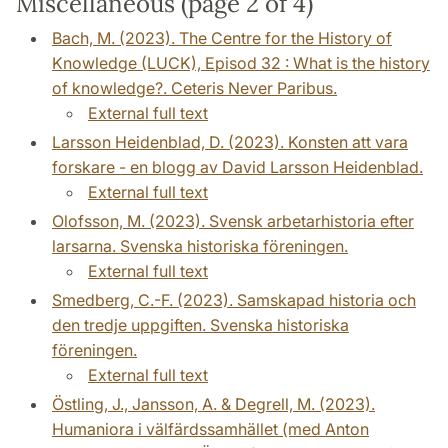
Miscellaneous (page 2 of 4)
Bach, M. (2023). The Centre for the History of
Knowledge (LUCK), Episod 32 : What is the history
of knowledge?. Ceteris Never Paribus.
External full text
Larsson Heidenblad, D. (2023). Konsten att vara
forskare - en blogg av David Larsson Heidenblad.
External full text
Olofsson, M. (2023). Svensk arbetarhistoria efter
larsarna. Svenska historiska föreningen.
External full text
Smedberg, C.-F. (2023). Samskapad historia och
den tredje uppgiften. Svenska historiska
föreningen.
External full text
Östling, J., Jansson, A. & Degrell, M. (2023).
Humaniora i välfärdssamhället (med Anton