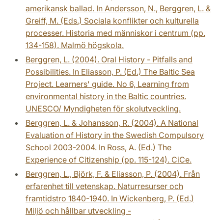
amerikansk ballad. In Andersson, N., Berggren, L. &
Greiff, M. (Eds.) Sociala konflikter och kulturella
processer. Historia med människor i centrum (pp.
134-158). Malmö högskola.
Berggren, L. (2004). Oral History - Pitfalls and
Possibilities. In Eliasson, P. (Ed.) The Baltic Sea
Project. Learners' guide. No 6, Learning from
environmental history in the Baltic countries.
UNESCO/ Myndigheten för skolutveckling.
Berggren, L. & Johansson, R. (2004). A National
Evaluation of History in the Swedish Compulsory
School 2003-2004. In Ross, A. (Ed.) The
Experience of Citizenship (pp. 115-124). CiCe.
Berggren, L., Björk, F. & Eliasson, P. (2004). Från
erfarenhet till vetenskap. Naturresurser och
framtidstro 1840-1940. In Wickenberg, P. (Ed.)
Miljö och hållbar utveckling -