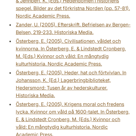
& Jennbert, K. (Eds.) Hedendomen i historiens
spegel. Bilder av det förkristna Norden (pp. 57-81).
Nordic Academic Press.
Zander, U. (2005). Efterskrift. Befrielsen av Bergen-
Belsen, 219-233. Historiska Media.
Österberg, E. (2005). Civilisationen, våldet och
kvinnorna. In Österberg, E. & Lindstedt Cronberg,
M. (Eds.) Kvinnor och våld: En mångtydig
kulturhistoria. Nordic Academic Press.
Österberg, E. (2005). Heder, hat och förtvivlan. In
Johansson, K. (Ed.) Lagerbringbiblioteket,
Hedersmord: Tusen år av hederskulturer.
Historiska Media.
Österberg, E. (2005). Krigens moral och fredens
lycka. Kvinnor om våld på 1600-talet. In Österberg,
E. & Lindstedt Cronberg, M. (Eds.) Kvinnor och
våld: En mångtydig kulturhistoria. Nordic
Academic Press.