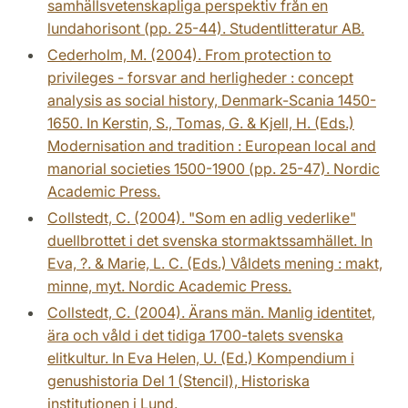
samhällsvetenskapliga perspektiv från en
lundahorisont (pp. 25-44). Studentlitteratur AB.
Cederholm, M. (2004). From protection to
privileges - forsvar and herligheder : concept
analysis as social history, Denmark-Scania 1450-
1650. In Kerstin, S., Tomas, G. & Kjell, H. (Eds.)
Modernisation and tradition : European local and
manorial societies 1500-1900 (pp. 25-47). Nordic
Academic Press.
Collstedt, C. (2004). "Som en adlig vederlike"
duellbrottet i det svenska stormaktssamhället. In
Eva, ?. & Marie, L. C. (Eds.) Våldets mening : makt,
minne, myt. Nordic Academic Press.
Collstedt, C. (2004). Ärans män. Manlig identitet,
ära och våld i det tidiga 1700-talets svenska
elitkultur. In Eva Helen, U. (Ed.) Kompendium i
genushistoria Del 1 (Stencil), Historiska
institutionen i Lund.