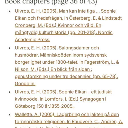
Book chapters (page 36 of 43)
Ulvros, E. H. (2005). Man kan inte tiga … Sophie
Elkan och fredsfrågan. In Österberg, E. & Lindstedt
Cronberg, M. (Eds.) Kvinnor och våld. En
mångtydig kulturhistoria (pp. 201-218). Nordic
Academic Press.
Ulvros, E. H. (2005). Salongsdamer och
husmödrar. Människoöden inom sydsvensk
borgerlighet under 1800-talet. In Fagerström, L. &
Nilson, M. (Eds.) En blick från sidan :
genusforskning under tre decennier. (pp. 65-78).
Gondolin.
Ulvros, E. H. (2005). Sophie Elkan – ett judiskt
kvinnoöde. In Lomfors, I. (Ed.) Synagogan i
Göteborg 150 år.1855-2005..
Wallette, A. (2005). Lagerbring och jakten på den
fornnordiska religionen. In Raudvere, C., Andrén, A.