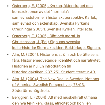
Österberg, E. (2005). Kyrkan, äktenskapet och
konstruktionen av det ”normala”:
samlevnadsformer i historiskt perspektiv. Kärlek,
samlevnad och äktenskap. Svenska kyrkans
utredningar 2005:1. Svenska Kyrkan. Intellecta.
Österberg, E. (2005). Rätt och moral. In
Christensson, J. (Ed.) Signums svenska
kulturhistoria: Stormaktstiden. Bokförlaget Signum.
Alm, M. (2004). Historiens ström och berättelsens
fåra. Historiemedvetande, identitet och narrativitet.
Historien är nu. En introduktion till
historiedidaktiken, 237-251. Studentlitteratur AB.
Alm, M. (2004). The New Deal in Sweden. Notions
of America: Swedish Perspectives, 75-93.
Södertörns högskola.
Berggren, L. (2004). Att med muskelkraft utmana
den nya tekniken. Klass, etnicitet och kön i en