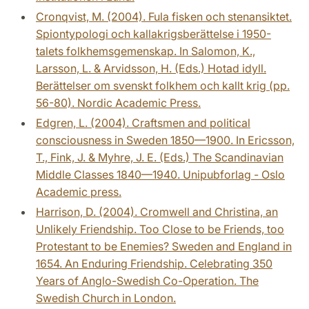
Cronqvist, M. (2004). Fula fisken och stenansiktet.
Spiontypologi och kallakrigsberättelse i 1950-
talets folkhemsgemenskap. In Salomon, K.,
Larsson, L. & Arvidsson, H. (Eds.) Hotad idyll.
Berättelser om svenskt folkhem och kallt krig (pp.
56-80). Nordic Academic Press.
Edgren, L. (2004). Craftsmen and political
consciousness in Sweden 1850—1900. In Ericsson,
T., Fink, J. & Myhre, J. E. (Eds.) The Scandinavian
Middle Classes 1840—1940. Unipubforlag - Oslo
Academic press.
Harrison, D. (2004). Cromwell and Christina, an
Unlikely Friendship. Too Close to be Friends, too
Protestant to be Enemies? Sweden and England in
1654. An Enduring Friendship. Celebrating 350
Years of Anglo-Swedish Co-Operation. The
Swedish Church in London.