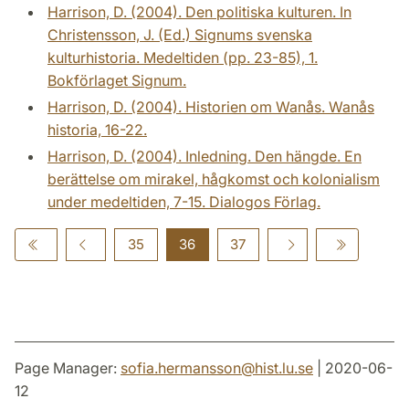
Harrison, D. (2004). Den politiska kulturen. In
Christensson, J. (Ed.) Signums svenska
kulturhistoria. Medeltiden (pp. 23-85), 1.
Bokförlaget Signum.
Harrison, D. (2004). Historien om Wanås. Wanås
historia, 16-22.
Harrison, D. (2004). Inledning. Den hängde. En
berättelse om mirakel, hågkomst och kolonialism
under medeltiden, 7-15. Dialogos Förlag.
35
36
37
Page Manager:
sofia.hermansson
@
hist.lu
.
se
| 2020-06-
12