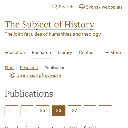
Skip to main content
Search
Svensk webbplats
The Subject of History
The joint faculties of humanities and theology
Education
Research
Library
Contact
More
About us
Accessibility
Start
Research
Publications
Denna sida på svenska
Publications
35
36
37