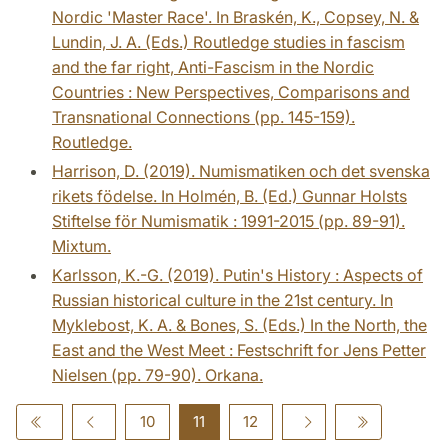
Nordic 'Master Race'. In Braskén, K., Copsey, N. &
Lundin, J. A. (Eds.) Routledge studies in fascism
and the far right, Anti-Fascism in the Nordic
Countries : New Perspectives, Comparisons and
Transnational Connections (pp. 145-159).
Routledge.
Harrison, D. (2019). Numismatiken och det svenska
rikets födelse. In Holmén, B. (Ed.) Gunnar Holsts
Stiftelse för Numismatik : 1991-2015 (pp. 89-91).
Mixtum.
Karlsson, K.-G. (2019). Putin's History : Aspects of
Russian historical culture in the 21st century. In
Myklebost, K. A. & Bones, S. (Eds.) In the North, the
East and the West Meet : Festschrift for Jens Petter
Nielsen (pp. 79-90). Orkana.
10
11
12