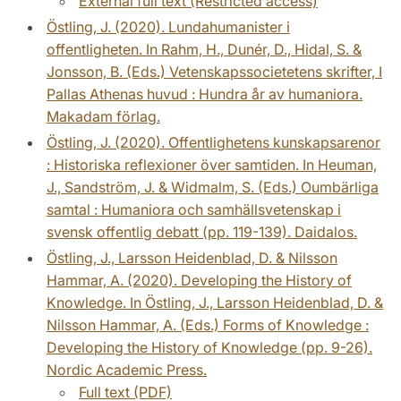
External full text (Restricted access)
Östling, J. (2020). Lundahumanister i
offentligheten. In Rahm, H., Dunér, D., Hidal, S. &
Jonsson, B. (Eds.) Vetenskapssocietetens skrifter, I
Pallas Athenas huvud : Hundra år av humaniora.
Makadam förlag.
Östling, J. (2020). Offentlighetens kunskapsarenor
: Historiska reflexioner över samtiden. In Heuman,
J., Sandström, J. & Widmalm, S. (Eds.) Oumbärliga
samtal : Humaniora och samhällsvetenskap i
svensk offentlig debatt (pp. 119-139). Daidalos.
Östling, J., Larsson Heidenblad, D. & Nilsson
Hammar, A. (2020). Developing the History of
Knowledge. In Östling, J., Larsson Heidenblad, D. &
Nilsson Hammar, A. (Eds.) Forms of Knowledge :
Developing the History of Knowledge (pp. 9-26).
Nordic Academic Press.
Full text (PDF)