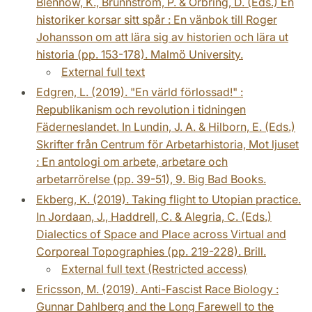
Blennow, K., Brunnström, P. & Örbring, D. (Eds.) En
historiker korsar sitt spår : En vänbok till Roger
Johansson om att lära sig av historien och lära ut
historia (pp. 153-178). Malmö University.
External full text
Edgren, L. (2019). "En värld förlossad!" :
Republikanism och revolution i tidningen
Fäderneslandet. In Lundin, J. A. & Hilborn, E. (Eds.)
Skrifter från Centrum för Arbetarhistoria, Mot ljuset
: En antologi om arbete, arbetare och
arbetarrörelse (pp. 39-51), 9. Big Bad Books.
Ekberg, K. (2019). Taking flight to Utopian practice.
In Jordaan, J., Haddrell, C. & Alegria, C. (Eds.)
Dialectics of Space and Place across Virtual and
Corporeal Topographies (pp. 219-228). Brill.
External full text (Restricted access)
Ericsson, M. (2019). Anti-Fascist Race Biology :
Gunnar Dahlberg and the Long Farewell to the