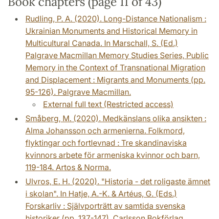
Book chapters (page 11 of 43)
Rudling, P. A. (2020). Long-Distance Nationalism :
Ukrainian Monuments and Historical Memory in
Multicultural Canada. In Marschall, S. (Ed.)
Palgrave Macmillan Memory Studies Series, Public
Memory in the Context of Transnational Migration
and Displacement : Migrants and Monuments (pp.
95-126). Palgrave Macmillan.
External full text (Restricted access)
Småberg, M. (2020). Medkänslans olika ansikten :
Alma Johansson och armenierna. Folkmord,
flyktingar och fortlevnad : Tre skandinaviska
kvinnors arbete för armeniska kvinnor och barn,
119-184. Artos & Norma.
Ulvros, E. H. (2020). "Historia - det roligaste ämnet
i skolan". In Hatje, A.-K. & Artéus, G. (Eds.)
Forskarliv : Självporträtt av samtida svenska
historiker (pp. 137-147). Carlsson Bokförlag.