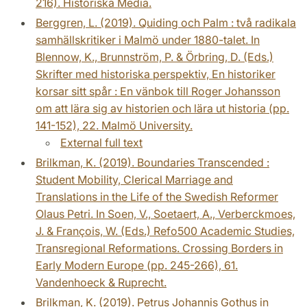
216). Historiska Media.
Berggren, L. (2019). Quiding och Palm : två radikala
samhällskritiker i Malmö under 1880-talet. In
Blennow, K., Brunnström, P. & Örbring, D. (Eds.)
Skrifter med historiska perspektiv, En historiker
korsar sitt spår : En vänbok till Roger Johansson
om att lära sig av historien och lära ut historia (pp.
141-152), 22. Malmö University.
External full text
Brilkman, K. (2019). Boundaries Transcended :
Student Mobility, Clerical Marriage and
Translations in the Life of the Swedish Reformer
Olaus Petri. In Soen, V., Soetaert, A., Verberckmoes,
J. & François, W. (Eds.) Refo500 Academic Studies,
Transregional Reformations. Crossing Borders in
Early Modern Europe (pp. 245-266), 61.
Vandenhoeck & Ruprecht.
Brilkman, K. (2019). Petrus Johannis Gothus in