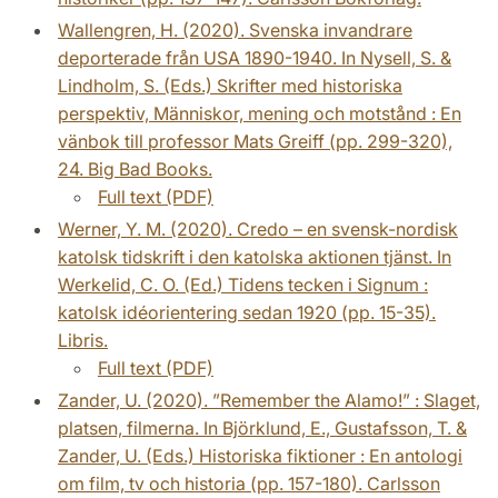
Wallengren, H. (2020). Svenska invandrare
deporterade från USA 1890-1940. In Nysell, S. &
Lindholm, S. (Eds.) Skrifter med historiska
perspektiv, Människor, mening och motstånd : En
vänbok till professor Mats Greiff (pp. 299-320),
24. Big Bad Books.
Full text (PDF)
Werner, Y. M. (2020). Credo – en svensk-nordisk
katolsk tidskrift i den katolska aktionen tjänst. In
Werkelid, C. O. (Ed.) Tidens tecken i Signum :
katolsk idéorientering sedan 1920 (pp. 15-35).
Libris.
Full text (PDF)
Zander, U. (2020). ”Remember the Alamo!” : Slaget,
platsen, filmerna. In Björklund, E., Gustafsson, T. &
Zander, U. (Eds.) Historiska fiktioner : En antologi
om film, tv och historia (pp. 157-180). Carlsson