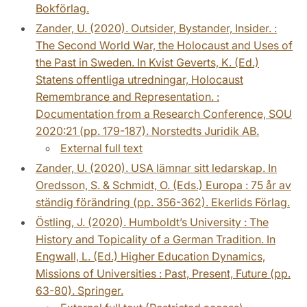
Bokförlag.
Zander, U. (2020). Outsider, Bystander, Insider. :
The Second World War, the Holocaust and Uses of
the Past in Sweden. In Kvist Geverts, K. (Ed.)
Statens offentliga utredningar, Holocaust
Remembrance and Representation. :
Documentation from a Research Conference, SOU
2020:21 (pp. 179-187). Norstedts Juridik AB.
External full text
Zander, U. (2020). USA lämnar sitt ledarskap. In
Oredsson, S. & Schmidt, O. (Eds.) Europa : 75 år av
ständig förändring (pp. 356-362). Ekerlids Förlag.
Östling, J. (2020). Humboldt’s University : The
History and Topicality of a German Tradition. In
Engwall, L. (Ed.) Higher Education Dynamics,
Missions of Universities : Past, Present, Future (pp.
63-80). Springer.