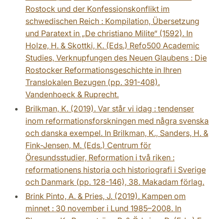
Rostock und der Konfessionskonflikt im
schwedischen Reich : Kompilation, Übersetzung
und Paratext in „De christiano Milite“ (1592). In
Holze, H. & Skottki, K. (Eds.) Refo500 Academic
Studies, Verknupfungen des Neuen Glaubens : Die
Rostocker Reformationsgeschichte in Ihren
Translokalen Bezugen (pp. 391-408).
Vandenhoeck & Ruprecht.
Brilkman, K. (2019). Var står vi idag : tendenser
inom reformationsforskningen med några svenska
och danska exempel. In Brilkman, K., Sanders, H. &
Fink-Jensen, M. (Eds.) Centrum för
Öresundsstudier, Reformation i två riken :
reformationens historia och historiografi i Sverige
och Danmark (pp. 128-146), 38. Makadam förlag.
Brink Pinto, A. & Pries, J. (2019). Kampen om
minnet : 30 november i Lund 1985–2008. In