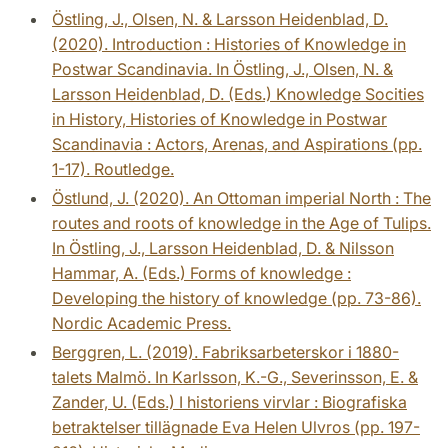
Östling, J., Olsen, N. & Larsson Heidenblad, D.
(2020). Introduction : Histories of Knowledge in
Postwar Scandinavia. In Östling, J., Olsen, N. &
Larsson Heidenblad, D. (Eds.) Knowledge Socities
in History, Histories of Knowledge in Postwar
Scandinavia : Actors, Arenas, and Aspirations (pp.
1-17). Routledge.
Östlund, J. (2020). An Ottoman imperial North : The
routes and roots of knowledge in the Age of Tulips.
In Östling, J., Larsson Heidenblad, D. & Nilsson
Hammar, A. (Eds.) Forms of knowledge :
Developing the history of knowledge (pp. 73-86).
Nordic Academic Press.
Berggren, L. (2019). Fabriksarbeterskor i 1880-
talets Malmö. In Karlsson, K.-G., Severinsson, E. &
Zander, U. (Eds.) I historiens virvlar : Biografiska
betraktelser tillägnade Eva Helen Ulvros (pp. 197-