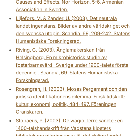
Causes and Effects. Nor Horizon, 5-6. Armenian
Association in Sweden.
Liljefors, M. & Zander, U. (2003). Det neutrala
landet ingenstans. Bilder av andra världskriget och
den svenska utopin. Scandia, 69, 209-242. Statens
Humanistiska Forskningsrad.
Riving, C. (2003). Änglamakerskan från
Helsingborg. En mikrohistorisk studie av
fosterbarnsvård i Sverige under 1900-talets första
decennier. Scandia, 69. Statens Humanistiska
Forskningsrad.
Rosengren, H. (2003). Moses Pergament och den
judiska identifikationens dilemma. Finsk tidskrift:
kultur, ekonomi, politik, 484-497. Föreningen
Granskaren.
Stobaeus, P. (2003). De viagio Terre sancte : en
1400-talshandskrift från Vadstena klosters
bibliotek om pilgrimsresor till det Heliga landet.