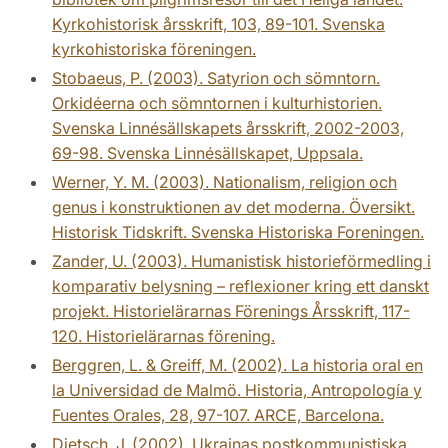
Kyrkohistorisk årsskrift, 103, 89-101. Svenska
kyrkohistoriska föreningen.
Stobaeus, P. (2003). Satyrion och sömntorn.
Orkidéerna och sömntornen i kulturhistorien.
Svenska Linnésällskapets årsskrift, 2002-2003,
69-98. Svenska Linnésällskapet, Uppsala.
Werner, Y. M. (2003). Nationalism, religion och
genus i konstruktionen av det moderna. Översikt.
Historisk Tidskrift. Svenska Historiska Foreningen.
Zander, U. (2003). Humanistisk historieförmedling i
komparativ belysning – reflexioner kring ett danskt
projekt. Historielärarnas Förenings Årsskrift, 117-
120. Historielärarnas förening.
Berggren, L. & Greiff, M. (2002). La historia oral en
la Universidad de Malmö. Historia, Antropología y
Fuentes Orales, 28, 97-107. ARCE, Barcelona.
Dietsch, J. (2002). Ukrainas postkommunistiska