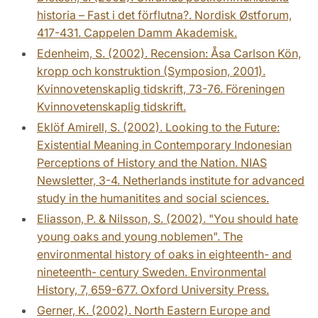
historia – Fast i det förflutna?. Nordisk Østforum,
417-431. Cappelen Damm Akademisk.
Edenheim, S. (2002). Recension: Åsa Carlson Kön,
kropp och konstruktion (Symposion, 2001).
Kvinnovetenskaplig tidskrift, 73-76. Föreningen
Kvinnovetenskaplig tidskrift.
Eklöf Amirell, S. (2002). Looking to the Future:
Existential Meaning in Contemporary Indonesian
Perceptions of History and the Nation. NIAS
Newsletter, 3-4. Netherlands institute for advanced
study in the humanitites and social sciences.
Eliasson, P. & Nilsson, S. (2002). "You should hate
young oaks and young noblemen". The
environmental history of oaks in eighteenth- and
nineteenth- century Sweden. Environmental
History, 7, 659-677. Oxford University Press.
Gerner, K. (2002). North Eastern Europe and