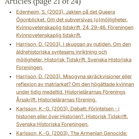
Articles (page 21 of 24)
Edenheim, S. (2003). Jakten på det Queera
Ögonblicket. Om det subversivas (o)möjligheter.
Kvinnovetenskaplig tidskrift, 24, 29-46. Föreningen
Kvinnovetenskaplig tidskrift.
Harrison, D. (2003). I skuggan av nutiden. Om den
äldrehistoriska syntesens inriktning och
möjligheter. Historisk Tidskrift. Svenska Historiska
Foreningen.
Harrison, D. (2003). Misogyna skräckvisioner eller
reflexion av matriarkat? Om den högättade kvinnan
under tidig medeltid. Historielärarnas Förenings
Årsskrift. Historielärarnas förening.
Karlsson, K.-G. (2003). Debatt: Förintelsen - i
historien eller över Historien?. Historisk Tidskrift.
Svenska Historiska Foreningen.
Karlsson, K.-G. (2003). The Armenian Genocide: