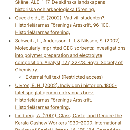
Skåne. ALE, 1-17. De skånska landskapens
historiska och arkeologiska förening.
Queckfeldt, E. (2002). Vad vill studenten?.
Historielärarnas Förenings Årsskrift, 96-100.
Historielärarnas förening.
Schweitz, L., Andersson, L. I. & Nilsson, S. (2002).
Molecularly imprinted CEC sorbents: investigations
into polymer preparation and electrolyte
composition. Analyst, 127, 22-28. Royal Society of
Chemistry.
External full text (Restricted access)
Ulvros, E. H. (2002). Individen i historien: 1800-
talet speglat genom en kvinnas brev.
Historielärarnas Förenings Årsskrift.
Historielärarnas förening.
Lindberg, A. (2001). Class, Caste, and Gender: the
Kerala Cashew Workers 1930–2000. International
Review of Social History, 46, 155-184. Cambridge