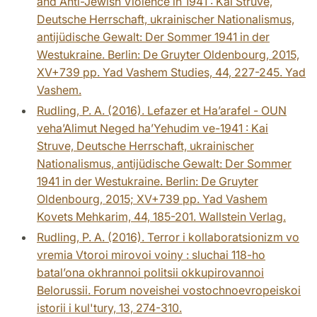
and Anti-Jewish Violence in 1941 : Kai Struve,
Deutsche Herrschaft, ukrainischer Nationalismus,
antijüdische Gewalt: Der Sommer 1941 in der
Westukraine. Berlin: De Gruyter Oldenbourg, 2015,
XV+739 pp. Yad Vashem Studies, 44, 227-245. Yad
Vashem.
Rudling, P. A. (2016). Lefazer et Ha’arafel - OUN
veha’Alimut Neged ha’Yehudim ve-1941 : Kai
Struve, Deutsche Herrschaft, ukrainischer
Nationalismus, antijüdische Gewalt: Der Sommer
1941 in der Westukraine. Berlin: De Gruyter
Oldenbourg, 2015; XV+739 pp. Yad Vashem
Kovets Mehkarim, 44, 185-201. Wallstein Verlag.
Rudling, P. A. (2016). Terror i kollaboratsionizm vo
vremia Vtoroi mirovoi voiny : sluchai 118-ho
batal’ona okhrannoi politsii okkupirovannoi
Belorussii. Forum noveishei vostochnoevropeiskoi
istorii i kul'tury, 13, 274-310.