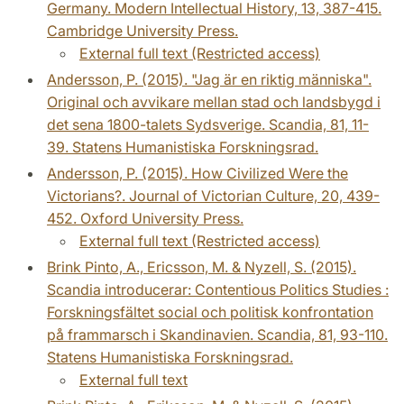
Germany. Modern Intellectual History, 13, 387-415.
Cambridge University Press.
External full text (Restricted access)
Andersson, P. (2015). "Jag är en riktig människa".
Original och avvikare mellan stad och landsbygd i
det sena 1800-talets Sydsverige. Scandia, 81, 11-
39. Statens Humanistiska Forskningsrad.
Andersson, P. (2015). How Civilized Were the
Victorians?. Journal of Victorian Culture, 20, 439-
452. Oxford University Press.
External full text (Restricted access)
Brink Pinto, A., Ericsson, M. & Nyzell, S. (2015).
Scandia introducerar: Contentious Politics Studies :
Forskningsfältet social och politisk konfrontation
på frammarsch i Skandinavien. Scandia, 81, 93-110.
Statens Humanistiska Forskningsrad.
External full text