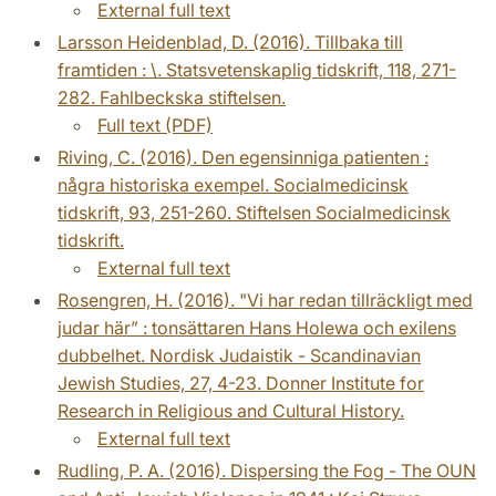
External full text
Larsson Heidenblad, D. (2016). Tillbaka till
framtiden : \. Statsvetenskaplig tidskrift, 118, 271-
282. Fahlbeckska stiftelsen.
Full text (PDF)
Riving, C. (2016). Den egensinniga patienten :
några historiska exempel. Socialmedicinsk
tidskrift, 93, 251-260. Stiftelsen Socialmedicinsk
tidskrift.
External full text
Rosengren, H. (2016). "Vi har redan tillräckligt med
judar här” : tonsättaren Hans Holewa och exilens
dubbelhet. Nordisk Judaistik - Scandinavian
Jewish Studies, 27, 4-23. Donner Institute for
Research in Religious and Cultural History.
External full text
Rudling, P. A. (2016). Dispersing the Fog - The OUN