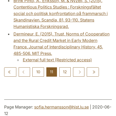
Brink Pinto, A., Eriksson, M. & Nyzell, S. (2015).
Contentious Politics Studies : Forskningsfältet
social och politisk konfrontation på frammarsch i
Skandinavien. Scandia, 81, 93-110. Statens
Humanistiska Forskningsrad.
Dermineur, E. (2015). Trust, Norms of Cooperation
and the Rural Credit Market in Early Modern
France. Journal of Interdisciplinary History, 45,
485-506. MIT Press.
External full text (Restricted access)
10
11
12
Page Manager:
sofia.hermansson
@
hist.lu
.
se
| 2020-06-
12