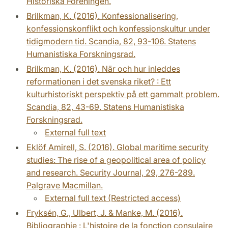
Historiska Foreningen.
Brilkman, K. (2016). Konfessionalisering,
konfessionskonflikt och konfessionskultur under
tidigmodern tid. Scandia, 82, 93-106. Statens
Humanistiska Forskningsrad.
Brilkman, K. (2016). När och hur inleddes
reformationen i det svenska riket? : Ett
kulturhistoriskt perspektiv på ett gammalt problem.
Scandia, 82, 43-69. Statens Humanistiska
Forskningsrad.
External full text
Eklöf Amirell, S. (2016). Global maritime security
studies: The rise of a geopolitical area of policy
and research. Security Journal, 29, 276-289.
Palgrave Macmillan.
External full text (Restricted access)
Fryksén, G., Ulbert, J. & Manke, M. (2016).
Bibliographie : L'histoire de la fonction consulaire