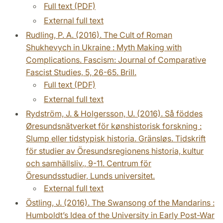
Full text (PDF)
External full text
Rudling, P. A. (2016). The Cult of Roman
Shukhevych in Ukraine : Myth Making with
Complications. Fascism: Journal of Comparative
Fascist Studies, 5, 26-65. Brill.
Full text (PDF)
External full text
Rydström, J. & Holgersson, U. (2016). Så föddes
Øresundsnätverket för kønshistorisk forskning :
Slump eller tidstypisk historia. Gränsløs. Tidskrift
för studier av Öresundsregionens historia, kultur
och samhällsliv., 9-11. Centrum för
Öresundsstudier, Lunds universitet.
External full text
Östling, J. (2016). The Swansong of the Mandarins :
Humboldt’s Idea of the University in Early Post-War