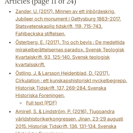
Articles (page 11 of 24)
Zander, U. (2017). Minnen av ett inbördeskrig.
Jubileer och monument i Gettysburg 1863–2017.
Statsvetenskaplig tidskrift, 119, 715-743.
Fahlbeckska stiftelsen.
Österberg, E. (2017). Tro och bevis : De medeltida
mirakelberättelsernas paradox. Svensk Teologisk
Kvartalskrift, 93, 125-140. Svensk teologisk
kvartalsskrift.
Östling, J. & Larsson Heidenblad, D. (2017).
Cirkulation : ett kunskapshistoriskt nyckelbegrepp.
Historisk Tidskrift, 137, 269-284. Svenska
Historiska Foreningen.
Full text (PDF)
Amirell, S. & Lindström, P. (2016). Tjugoandra
världshistorikerkongressen, Jinan, 23-29 augusti
2015. Historisk Tidskrift, 136, 131-134. Svenska