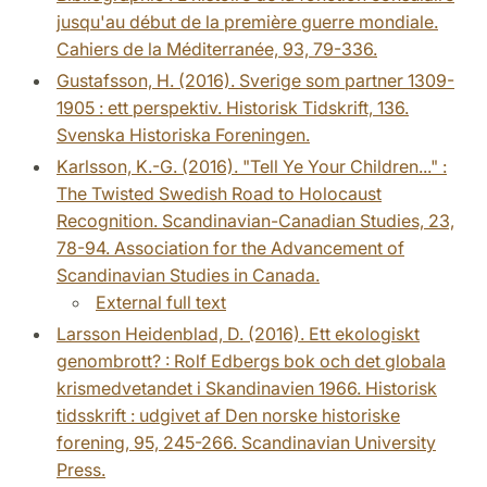
jusqu'au début de la première guerre mondiale.
Cahiers de la Méditerranée, 93, 79-336.
Gustafsson, H. (2016). Sverige som partner 1309-
1905 : ett perspektiv. Historisk Tidskrift, 136.
Svenska Historiska Foreningen.
Karlsson, K.-G. (2016). "Tell Ye Your Children..." :
The Twisted Swedish Road to Holocaust
Recognition. Scandinavian-Canadian Studies, 23,
78-94. Association for the Advancement of
Scandinavian Studies in Canada.
External full text
Larsson Heidenblad, D. (2016). Ett ekologiskt
genombrott? : Rolf Edbergs bok och det globala
krismedvetandet i Skandinavien 1966. Historisk
tidsskrift : udgivet af Den norske historiske
forening, 95, 245-266. Scandinavian University
Press.