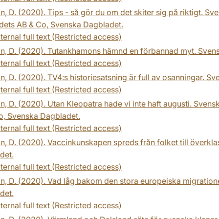
n, D. (2020). Tips - så gör du om det skiter sig på riktigt. 
dets AB & Co, Svenska Dagbladet.
ternal full text (Restricted access)
on, D. (2020). Tutankhamons hämnd en förbannad myt. Svens
ternal full text (Restricted access)
n, D. (2020). TV4:s historiesatsning är full av osanningar. 
ternal full text (Restricted access)
n, D. (2020). Utan Kleopatra hade vi inte haft augusti. Sve
o, Svenska Dagbladet.
ternal full text (Restricted access)
n, D. (2020). Vaccinkunskapen spreds från folket till överk
det.
ternal full text (Restricted access)
n, D. (2020). Vad låg bakom den stora europeiska migration
det.
ternal full text (Restricted access)