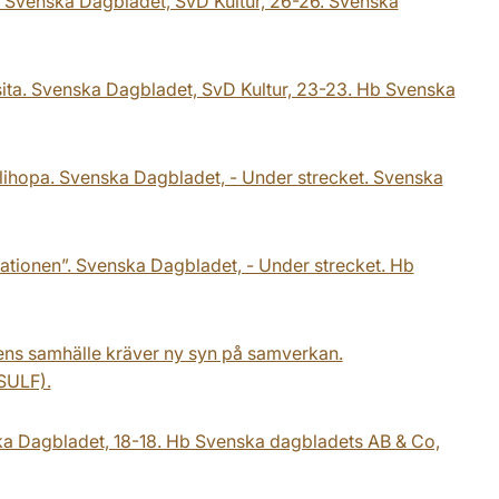
. Svenska Dagbladet, SvD Kultur, 26-26. Svenska
visita. Svenska Dagbladet, SvD Kultur, 23-23. Hb Svenska
allihopa. Svenska Dagbladet, - Under strecket. Svenska
ationen”. Svenska Dagbladet, - Under strecket. Hb
idens samhälle kräver ny syn på samverkan.
(SULF).
nska Dagbladet, 18-18. Hb Svenska dagbladets AB & Co,