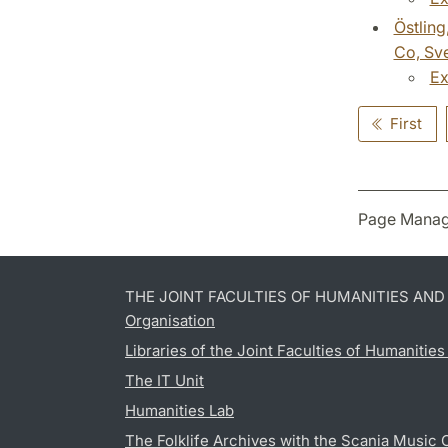
Östling
Co, Sv
Ex
First
Page Manag
THE JOINT FACULTIES OF HUMANITIES AN
Organisation
Libraries of the Joint Faculties of Humanitie
The IT Unit
Humanities Lab
The Folklife Archives with the Scania Music 