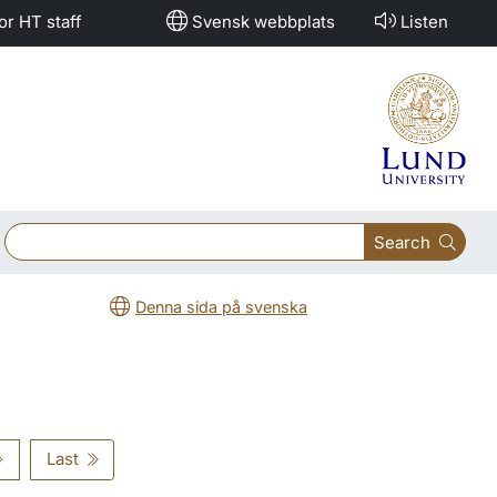
or HT staff
Svensk webbplats
Listen
Search
Denna sida på svenska
Last