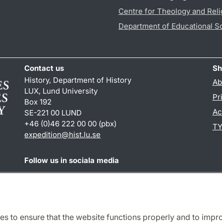
Centre for Theology and Reli
Department of Educational S
Contact us
Sh
History, Department of History
Ab
LUX, Lund University
Pr
Box 192
Ac
SE-221 00 LUND
+46 (0)46 222 00 00 (pbx)
TY
expedition@hist.lu.se
Follow us in sociala media
Facebook
es to ensure that the website functions properly and to impr