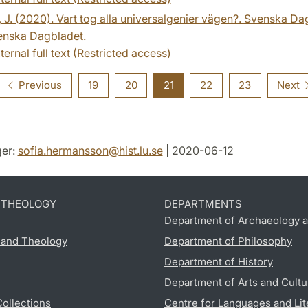
, J. (2020). Vart tog alla universal­genier vägen?. Svenska 
enska Dagbladet.
ternal full text (Restricted access)
Previous
19
20
21
22
23
Next
er:
sofia.hermansson
@
hist.lu
.
se
| 2020-06-12
D THEOLOGY
DEPARTMENTS
Department of Archaeology a
s and Theology
Department of Philosophy
Department of History
Department of Arts and Cultu
Collections
Centre for Languages and Lit