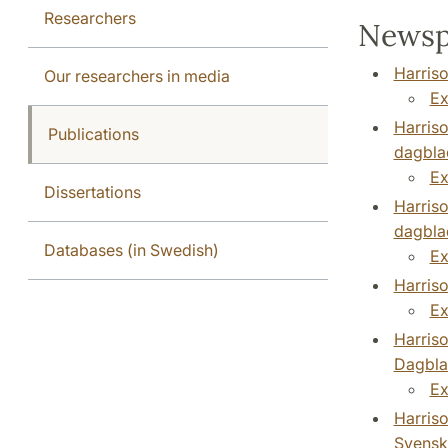
Researchers
Newspa
Harriso
Our researchers in media
Ex
Harriso
Publications
dagbla
Ex
Dissertations
Harriso
dagbla
Databases (in Swedish)
Ex
Harriso
Ex
Harriso
Dagbla
Ex
Harriso
Svensk