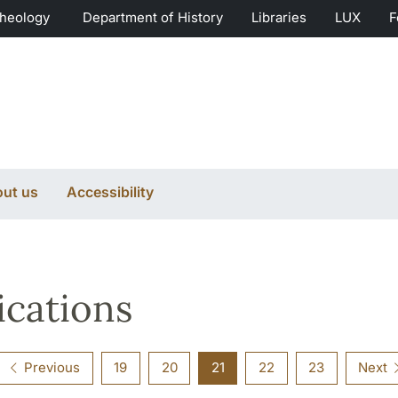
Theology
Department of History
Libraries
LUX
F
ut us
Accessibility
ications
Previous
19
20
21
22
23
Next