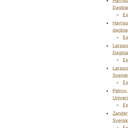
Harriso
Dagbla
Ex
Harriso
dagbla
Ex
Larsson
Dagbla
Ex
Larsson
Svensk
Ex
Petrov,
Univers
Ex
Zander,
Svensk
Ex