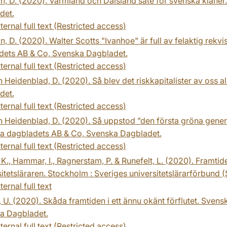
n, D. (2020). Värmland och Dalsland säte för svenska klaner
det.
ternal full text (Restricted access)
n, D. (2020). Walter Scotts "Ivanhoe" är full av felaktig rek
dets AB & Co, Svenska Dagbladet.
ternal full text (Restricted access)
 Heidenblad, D. (2020). Så blev det riskkapitalister av oss 
det.
ternal full text (Restricted access)
 Heidenblad, D. (2020). Så uppstod ”den första gröna gener
a dagbladets AB & Co, Svenska Dagbladet.
ternal full text (Restricted access)
 K., Hammar, I., Ragnerstam, P. & Runefelt, L. (2020). Framt
itetsläraren. Stockholm : Sveriges universitetslärarförbund 
ternal full text
 U. (2020). Skåda framtiden i ett ännu okänt förflutet. Sve
a Dagbladet.
ternal full text (Restricted access)