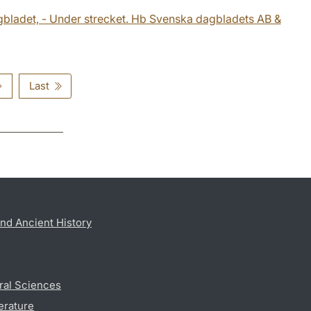
Dagbladet, - Under strecket. Hb Svenska dagbladets AB &
Last
nd Ancient History
ral Sciences
erature