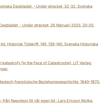
. Svenska Dagbladet, - Under strecket, 32-32. Svenska
 Dagbladet, - Under strecket, 26 februari 2025, 20-20.
d. Historisk Tidskrift, 145, 139-140. Svenska Historiska
m katastrofy [In the Face of Catastrophe], LIT Verlag,
nger.
deutsch-französische Beziehungsgeschichte, 1840–1870.
 – från Napoleon till vår egen tid : Lars Ericson Wolke.