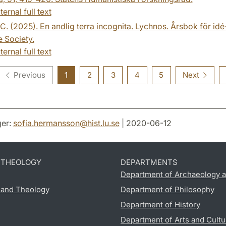
ternal full text
 C. (2025). En andlig terra incognita. Lychnos. Årsbok för id
 Society.
ternal full text
Previous
1
2
3
4
5
Next
er:
sofia.hermansson
@
hist.lu
.
se
| 2020-06-12
D THEOLOGY
DEPARTMENTS
Department of Archaeology a
s and Theology
Department of Philosophy
Department of History
Department of Arts and Cultu