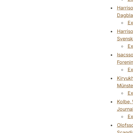
Harriso
Dagbla
Ex
Harriso
Svensk
Ex
Isacsso
Foreni
Ex
Kiryukh
Münster
Ex
Kolbe,
Journal
Ex
Olofsso
Scandia