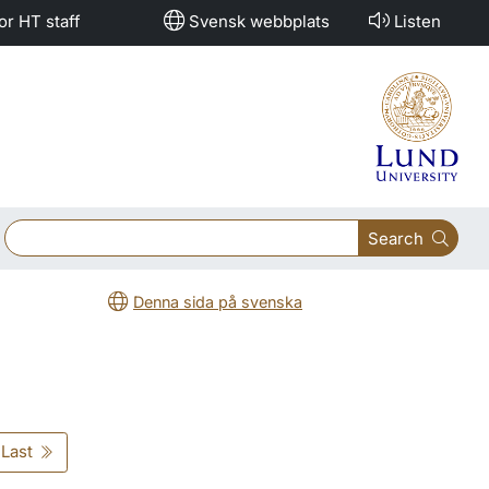
or HT staff
Svensk webbplats
Listen
Search
Denna sida på svenska
Last