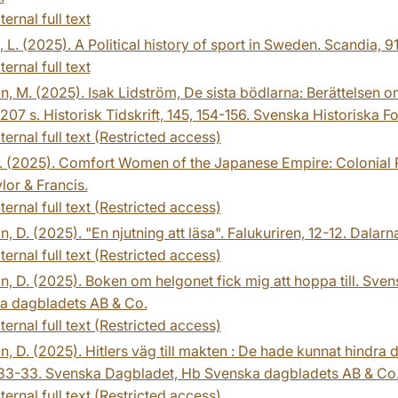
ternal full text
 L. (2025). A Political history of sport in Sweden. Scandia, 
ternal full text
n, M. (2025). Isak Lidström, De sista bödlarna: Berättelsen 
207 s. Historisk Tidskrift, 145, 154-156. Svenska Historiska F
ternal full text (Restricted access)
 (2025). Comfort Women of the Japanese Empire: Colonial R
ylor & Francis.
ternal full text (Restricted access)
n, D. (2025). "En njutning att läsa". Falukuriren, 12-12. Dalar
ternal full text (Restricted access)
n, D. (2025). Boken om helgonet fick mig att hoppa till. Sve
a dagbladets AB & Co.
ternal full text (Restricted access)
n, D. (2025). Hitlers väg till makten : De hade kunnat hindra
, 33-33. Svenska Dagbladet, Hb Svenska dagbladets AB & Co
ternal full text (Restricted access)