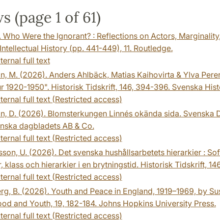
s (page 1 of 61)
 Who Were the Ignorant? : Reflections on Actors, Marginalit
Intellectual History (pp. 441-449), 11. Routledge.
ternal full text
n, M. (2026). Anders Ahlbäck, Matias Kaihovirta & Ylva Perera
tur 1920-1950". Historisk Tidskrift, 146, 394-396. Svenska Hi
ternal full text (Restricted access)
n, D. (2026). Blomsterkungen Linnés okända sida. Svenska D
nska dagbladets AB & Co.
ternal full text (Restricted access)
son, U. (2026). Det svenska hushållsarbetets hierarkier : Sof
, klass och hierarkier i en brytningstid. Historisk Tidskrift, 
ternal full text (Restricted access)
g, B. (2026). Youth and Peace in England, 1919–1969, by Sus
od and Youth, 19, 182-184. Johns Hopkins University Press.
ternal full text (Restricted access)