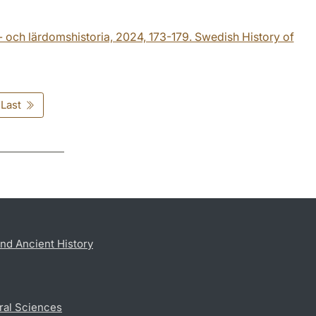
é- och lärdomshistoria, 2024, 173-179. Swedish History of
Last
nd Ancient History
ral Sciences