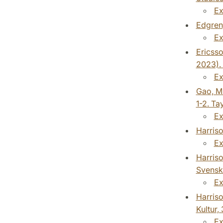
Ex
Edgren,
Ex
Ericsso
2023). 
Ex
Gao, M.
1-2. Ta
Ex
Harriso
Ex
Harriso
Svensk
Ex
Harriso
Kultur
Ex