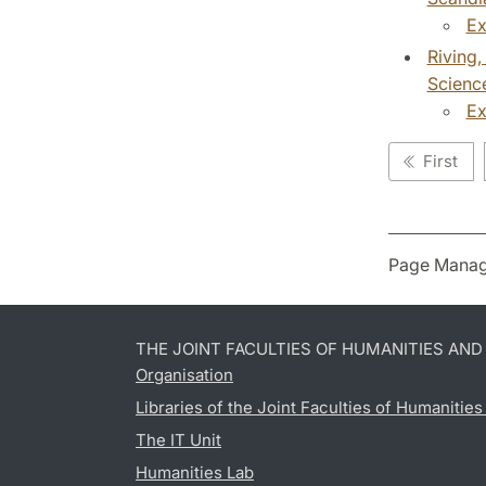
Ex
Riving,
Science
Ex
First
Page Manag
THE JOINT FACULTIES OF HUMANITIES AN
Organisation
Libraries of the Joint Faculties of Humanitie
The IT Unit
Humanities Lab