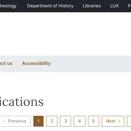
Theology
Department of History
Libraries
LUX
F
ut us
Accessibility
ications
Previous
1
2
3
4
5
Next