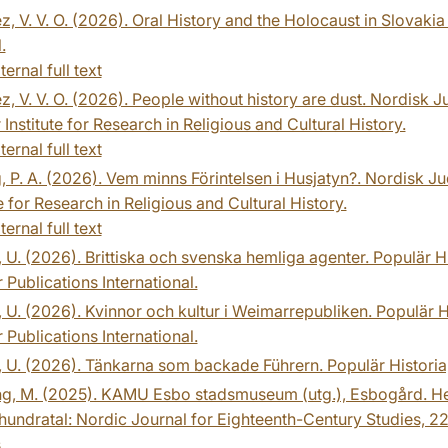
z, V. V. O. (2026). Oral History and the Holocaust in Slovaki
.
ternal full text
z, V. V. O. (2026). People without history are dust. Nordisk J
Institute for Research in Religious and Cultural History.
ternal full text
, P. A. (2026). Vem minns Förintelsen i Husjatyn?. Nordisk J
te for Research in Religious and Cultural History.
ternal full text
 U. (2026). Brittiska och svenska hemliga agenter. Populär Hi
 Publications International.
 U. (2026). Kvinnor och kultur i Weimarrepubliken. Populär Hi
 Publications International.
 U. (2026). Tänkarna som backade Führern. Populär Historia, 
ng, M. (2025). KAMU Esbo stadsmuseum (utg.), Esbogård. H
hundratal: Nordic Journal for Eighteenth-Century Studies, 2
.