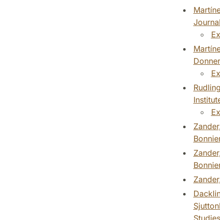
Martíne
Journal
Ex
Martíne
Donner 
Ex
Rudling
Institu
Ex
Zander,
Bonnier
Zander,
Bonnier
Zander,
Dackli
Sjutton
Studies