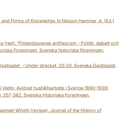
y, and Forms of Knowledge. In Nilsson Hammar, A. (Ed.)
 (red): "Finlandssvensk antifascism - Politik, debatt och
storiska Foreningen, Svenska historiska föreningen.
agbladet, - Under strecket, 20-20. Svenska Dagbladet,
i Vedin, Avlönat hushållsarbete i Sverige 1890–1939:
146, 357-362. Svenska Historiska Foreningen.
annah Wright (review). Journal of the History of