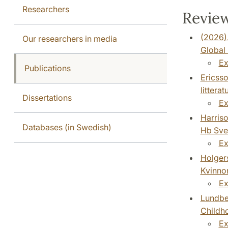
Researchers
Review
(2026).
Our researchers in media
Global 
Ex
Publications
Ericsso
littera
Dissertations
Ex
Harriso
Databases (in Swedish)
Hb Sve
Ex
Holgers
Kvinnor
Ex
Lundber
Childho
Ex