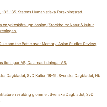
91, 183-185. Statens Humanistiska Forskningsrad.
om en yrkeskårs upplösning (Stockholm: Natur & kultur
oreningen.
ule and the Battle over Memory. Asian Studies Review,
nas tidningar AB, Dalarnas tidningar AB.
nska Dagbladet, SvD Kultur, 18-19. Svenska Dagbladet, Hb
 diktaturen vi aldrig glömmer. Svenska Dagbladet, SvD
.