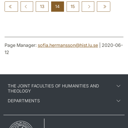
13
14
15
Page Manager:
sofia.hermansson
@
hist.lu
.
se
| 2020-06-
12
THE JOINT FACULTIES OF HUMANITIES AND
THEOLOGY
DEPARTMENTS