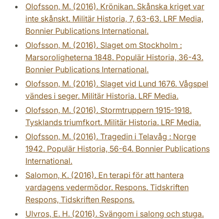
Olofsson, M. (2016). Krönikan. Skånska kriget var
inte skånskt. Militär Historia, 7, 63-63. LRF Media,
Bonnier Publications International.
Olofsson, M. (2016). Slaget om Stockholm :
Marsoroligheterna 1848. Populär Historia, 36-43.
Bonnier Publications International.
Olofsson, M. (2016). Slaget vid Lund 1676. Vågspel
vändes i seger. Militär Historia. LRF Media.
Olofsson, M. (2016). Stormtruppern 1915-1918.
Tysklands triumfkort. Militär Historia. LRF Media.
Olofsson, M. (2016). Tragedin i Telavåg : Norge
1942. Populär Historia, 56-64. Bonnier Publications
International.
Salomon, K. (2016). En terapi för att hantera
vardagens vedermödor. Respons. Tidskriften
Respons, Tidskriften Respons.
Ulvros, E. H. (2016). Svängom i salong och stuga.