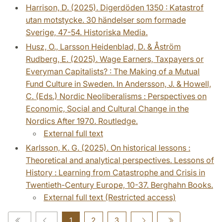
Harrison, D. (2025). Digerdöden 1350 : Katastrof
utan motstycke. 30 händelser som formade
Sverige, 47-54. Historiska Media.
Husz, O., Larsson Heidenblad, D. & Åström
Rudberg, E. (2025). Wage Earners, Taxpayers or
Everyman Capitalists? : The Making of a Mutual
Fund Culture in Sweden. In Andersson, J. & Howell,
C. (Eds.) Nordic Neoliberalisms : Perspectives on
Economic, Social and Cultural Change in the
Nordics After 1970. Routledge.
External full text
Karlsson, K. G. (2025). On historical lessons :
Theoretical and analytical perspectives. Lessons of
History : Learning from Catastrophe and Crisis in
Twentieth-Century Europe, 10-37. Berghahn Books.
External full text (Restricted access)
1
2
3