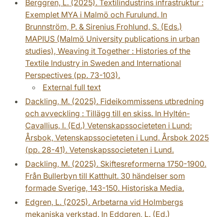
Berggren, L. (2025). Textilindustrins infrastruktur :
Exemplet MYA i Malmö och Furulund. In
Brunnström, P. & Sirenius Frohlund, S. (Eds.)
MAPIUS (Malmö University publications in urban
studies), Weaving it Together : Histories of the
Textile Industry in Sweden and International
Perspectives (pp. 73-103).
External full text
Dackling, M. (2025). Fideikommissens utbredning
och avveckling : Tillägg till en skiss. In Hyltén-
Cavallius, I. (Ed.) Vetenskapssocieteten i Lund:
Årsbok, Vetenskapssocieteten i Lund. Årsbok 2025
(pp. 28-41). Vetenskapssocieteten i Lund.
Dackling, M. (2025). Skiftesreformerna 1750-1900.
Från Bullerbyn till Katthult. 30 händelser som
formade Sverige, 143-150. Historiska Media.
Edgren, L. (2025). Arbetarna vid Holmbergs
mekaniska verkstad. In Eddgren, L. (Ed.)