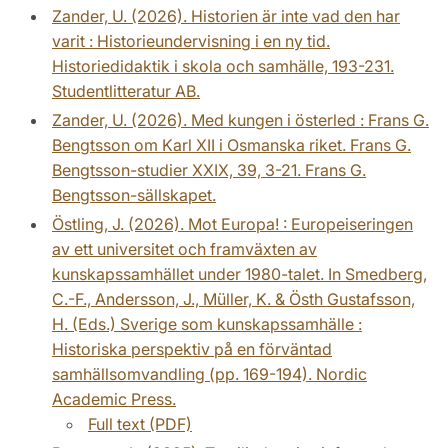
Zander, U. (2026). Historien är inte vad den har
varit : Historieundervisning i en ny tid.
Historiedidaktik i skola och samhälle, 193-231.
Studentlitteratur AB.
Zander, U. (2026). Med kungen i österled : Frans G.
Bengtsson om Karl XII i Osmanska riket. Frans G.
Bengtsson-studier XXIX, 39, 3-21. Frans G.
Bengtsson-sällskapet.
Östling, J. (2026). Mot Europa! : Europeiseringen
av ett universitet och framväxten av
kunskapssamhället under 1980-talet. In Smedberg,
C.-F., Andersson, J., Müller, K. & Östh Gustafsson,
H. (Eds.) Sverige som kunskapssamhälle :
Historiska perspektiv på en förväntad
samhällsomvandling (pp. 169-194). Nordic
Academic Press.
Full text (PDF)