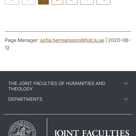
Page Manager:
sofia.hermansson
@
hist.lu
.
se
| 2020-06-
12
THE JOINT FACULTIES OF HUMANITIES AND
THEOLOGY
DEPARTMENTS