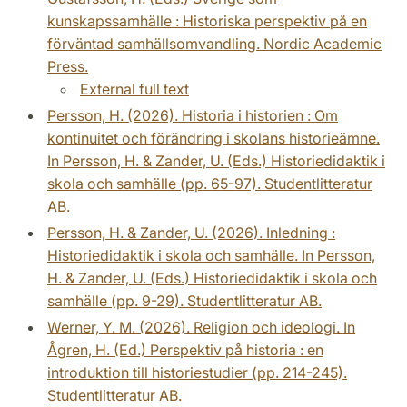
kunskapssamhälle : Historiska perspektiv på en
förväntad samhällsomvandling. Nordic Academic
Press.
External full text
Persson, H. (2026). Historia i historien : Om
kontinuitet och förändring i skolans historieämne.
In Persson, H. & Zander, U. (Eds.) Historiedidaktik i
skola och samhälle (pp. 65-97). Studentlitteratur
AB.
Persson, H. & Zander, U. (2026). Inledning :
Historiedidaktik i skola och samhälle. In Persson,
H. & Zander, U. (Eds.) Historiedidaktik i skola och
samhälle (pp. 9-29). Studentlitteratur AB.
Werner, Y. M. (2026). Religion och ideologi. In
Ågren, H. (Ed.) Perspektiv på historia : en
introduktion till historiestudier (pp. 214-245).
Studentlitteratur AB.