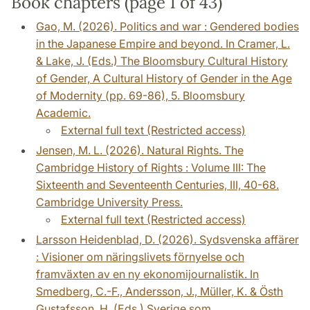
Book chapters (page 1 of 43)
Gao, M. (2026). Politics and war : Gendered bodies
in the Japanese Empire and beyond. In Cramer, L.
& Lake, J. (Eds.) The Bloomsbury Cultural History
of Gender, A Cultural History of Gender in the Age
of Modernity (pp. 69-86), 5. Bloomsbury
Academic.
External full text (Restricted access)
Jensen, M. L. (2026). Natural Rights. The
Cambridge History of Rights : Volume III: The
Sixteenth and Seventeenth Centuries, III, 40-68.
Cambridge University Press.
External full text (Restricted access)
Larsson Heidenblad, D. (2026). Sydsvenska affärer
: Visioner om näringslivets förnyelse och
framväxten av en ny ekonomijournalistik. In
Smedberg, C.-F., Andersson, J., Müller, K. & Östh
Gustafsson, H. (Eds.) Sverige som