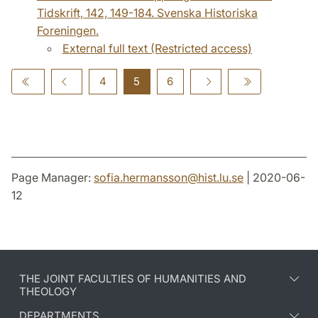
Tidskrift, 142, 149-184. Svenska Historiska
Foreningen.
External full text (Restricted access)
4
5
6
Page Manager:
sofia.hermansson
@
hist.lu
.
se
| 2020-06-
12
THE JOINT FACULTIES OF HUMANITIES AND
THEOLOGY
DEPARTMENTS