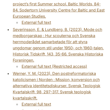
project’s first Summer school. Baltic Worlds, 84-
84. Sodertorn University Centre for Baltic and East
European Studies.
External full text
Severinsson, E. & Lundberg, B. (2023). Mode och
medborgarskap : Hur scouterna och Svenska
herrmoderådet samarbetade för att styra
ungdomar genom stil under 1950- och 1960-talen.
Historisk Tidskrift, 143, 35-66. Svenska Historiska
Foreningen.
External full text (Restricted access)
Werner, Y. M. (2023). Den postreformatoriska
katolicismen i Norden : Mission, konversion och
alternativa identitetsdiskurser. Svensk Teologisk
Kvartalskrift, 98, 297-317. Svensk teologisk
kvartalsskrift.
External full text