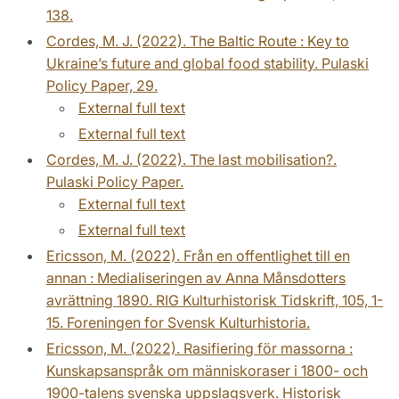
138.
Cordes, M. J. (2022). The Baltic Route : Key to
Ukraine’s future and global food stability. Pulaski
Policy Paper, 29.
External full text
External full text
Cordes, M. J. (2022). The last mobilisation?.
Pulaski Policy Paper.
External full text
External full text
Ericsson, M. (2022). Från en offentlighet till en
annan : Medialiseringen av Anna Månsdotters
avrättning 1890. RIG Kulturhistorisk Tidskrift, 105, 1-
15. Foreningen for Svensk Kulturhistoria.
Ericsson, M. (2022). Rasifiering för massorna :
Kunskapsanspråk om människoraser i 1800- och
1900-talens svenska uppslagsverk. Historisk