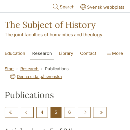
Skip to main content
Search
Svensk webbplats
The Subject of History
The joint faculties of humanities and theology
Education
Research
Library
Contact
More
About us
Accessibility
Start
Research
Publications
Denna sida på svenska
Publications
4
5
6