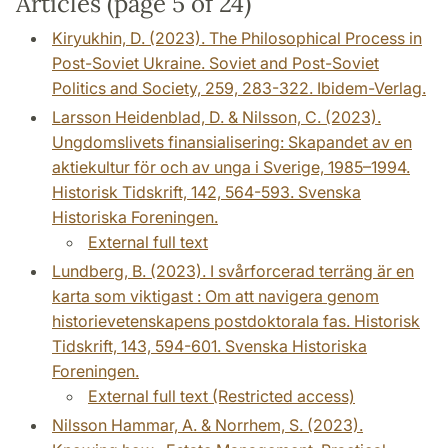
Articles (page 5 of 24)
Kiryukhin, D. (2023). The Philosophical Process in
Post-Soviet Ukraine. Soviet and Post-Soviet
Politics and Society, 259, 283-322. Ibidem-Verlag.
Larsson Heidenblad, D. & Nilsson, C. (2023).
Ungdomslivets finansialisering: Skapandet av en
aktiekultur för och av unga i Sverige, 1985–1994.
Historisk Tidskrift, 142, 564-593. Svenska
Historiska Foreningen.
External full text
Lundberg, B. (2023). I svårforcerad terräng är en
karta som viktigast : Om att navigera genom
historievetenskapens postdoktorala fas. Historisk
Tidskrift, 143, 594-601. Svenska Historiska
Foreningen.
External full text (Restricted access)
Nilsson Hammar, A. & Norrhem, S. (2023).