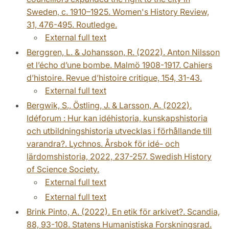
Sweden, c. 1910–1925. Women's History Review,
31, 476-495. Routledge.
External full text
Berggren, L. & Johansson, R. (2022). Anton Nilsson
et l’écho d’une bombe. Malmö 1908-1917. Cahiers
d’histoire. Revue d’histoire critique, 154, 31-43.
External full text
Bergwik, S., Östling, J. & Larsson, A. (2022).
Idéforum : Hur kan idéhistoria, kunskapshistoria
och utbildningshistoria utvecklas i förhållande till
varandra?. Lychnos. Årsbok för idé- och
lärdomshistoria, 2022, 237-257. Swedish History
of Science Society.
External full text
External full text
Brink Pinto, A. (2022). En etik för arkivet?. Scandia,
88, 93-108. Statens Humanistiska Forskningsrad.