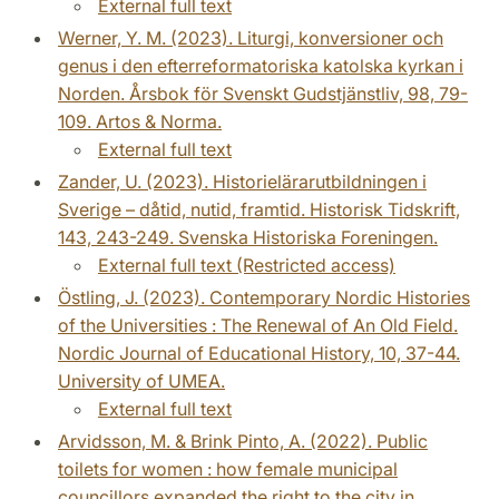
External full text
Werner, Y. M. (2023). Liturgi, konversioner och
genus i den efterreformatoriska katolska kyrkan i
Norden. Årsbok för Svenskt Gudstjänstliv, 98, 79-
109. Artos & Norma.
External full text
Zander, U. (2023). Historielärarutbildningen i
Sverige – dåtid, nutid, framtid. Historisk Tidskrift,
143, 243-249. Svenska Historiska Foreningen.
External full text (Restricted access)
Östling, J. (2023). Contemporary Nordic Histories
of the Universities : The Renewal of An Old Field.
Nordic Journal of Educational History, 10, 37-44.
University of UMEA.
External full text
Arvidsson, M. & Brink Pinto, A. (2022). Public
toilets for women : how female municipal
councillors expanded the right to the city in