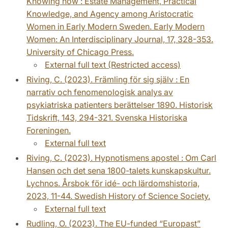
Knowing how : Estate Management, Practical
Knowledge, and Agency among Aristocratic
Women in Early Modern Sweden. Early Modern
Women: An Interdisciplinary Journal, 17, 328-353.
University of Chicago Press.
External full text (Restricted access)
Riving, C. (2023). Främling för sig själv : En
narrativ och fenomenologisk analys av
psykiatriska patienters berättelser 1890. Historisk
Tidskrift, 143, 294-321. Svenska Historiska
Foreningen.
External full text
Riving, C. (2023). Hypnotismens apostel : Om Carl
Hansen och det sena 1800-talets kunskapskultur.
Lychnos. Årsbok för idé- och lärdomshistoria,
2023, 11-44. Swedish History of Science Society.
External full text
Rudling, O. (2023). The EU-funded “Europast”