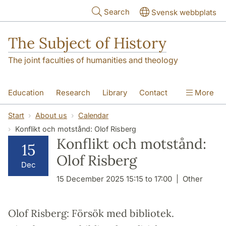
Skip to main content
Search
Svensk webbplats
The Subject of History
The joint faculties of humanities and theology
Education
Research
Library
Contact
More
About us
Accessibility
Start
About us
Calendar
Konflikt och motstånd: Olof Risberg
Konflikt och motstånd:
15
Olof Risberg
Dec
15 December 2025 15:15 to 17:00
Other
Olof Risberg: Försök med bibliotek.