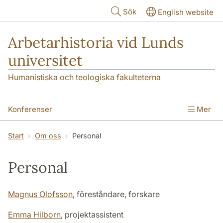
Hoppa till huvudinnehåll
Sök
English website
Arbetarhistoria vid Lunds
universitet
Humanistiska och teologiska fakulteterna
Konferenser
Mer
Forskningsnoden Arbetarhistoria
Start
Om oss
Personal
Samverkan och undervisning
Om oss
Personal
Magnus Olofsson
, föreståndare, forskare
Emma Hilborn
, projektassistent