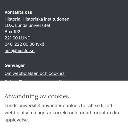
Kontakta oss
Historia, Historiska institutionen
LUX, Lunds universitet
Box 192
221 00 LUND
046-222 00 00 (vxl)
hist
@
hist.lu
.
se
Genvägar
Om webbplatsen och cookies
Behandling av personuppgifter
Tillgänglighetsredogörelse
Användning av cookies
TYPO3-login
Lunds universitet använder cookies för att se till att
webbplatsen fungerar korrekt och för att förbättra din
Följ oss i sociala medier
upplevelse.
Facebook
Historiska