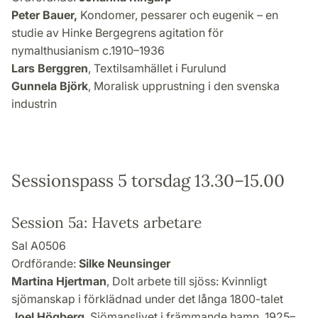
Peter Bauer,
Kondomer, pessarer och eugenik – en
studie av Hinke Bergegrens agitation för
nymalthusianism c.1910–1936
Lars Berggren
, Textilsamhället i Furulund
Gunnela Björk
, Moralisk upprustning i den svenska
industrin
Sessionspass 5 torsdag 13.30–15.00
Session 5a: Havets arbetare
Sal A0506
Ordförande:
Silke Neunsinger
Martina Hjertman
, Dolt arbete till sjöss: Kvinnligt
sjömanskap i förklädnad under det långa 1800-talet
Joel Högberg
, Sjömanslivet i främmande hamn, 1925–