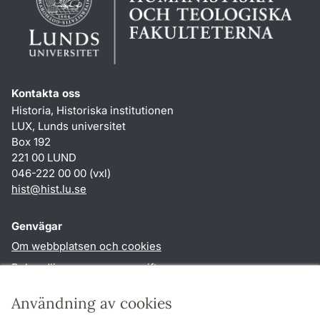
Kontakta oss
Historia, Historiska institutionen
LUX, Lunds universitet
Box 192
221 00 LUND
046-222 00 00 (vxl)
hist
@
hist.lu
.
se
Genvägar
Om webbplatsen och cookies
Behandling av personuppgifter
Tillgänglighetsredogörelse
Användning av cookies
TYPO3-login