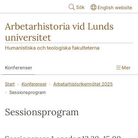
Hoppa till huvudinnehåll
Sök
English website
Arbetarhistoria vid Lunds
universitet
Humanistiska och teologiska fakulteterna
Konferenser
Mer
Forskningsnoden Arbetarhistoria
Start
Konferenser
Arbetarhistorikermötet 2025
Sessionsprogram
Samverkan och undervisning
Om oss
Sessionsprogram