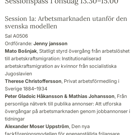
Sessionspass 1 onsdag 13.30–15.00
Session 1a: Arbetsmarknaden utanför den
svenska modellen
Sal A0506
Ordförande:
Jenny jansson
Mato Bošnjak
, Statligt styrd övergång från arbetslöshet
till arbetskraftsmigration: Institutionaliserad
arbetskraftsmigration av kvinnor från socialistiska
Jugoslavien
Therese Christoffersson
, Privat arbetsförmedling i
Sverige 1884–1934
Peter Gladoic Håkansson & Mathias Johansson
, Från
personliga nätverk till publika annonser: Att utforska
övergångar på arbetsmarknaden genom jobbannonser i
tidningar
Alexander Moser Uppström
, Den nya
fackföreningsmodellen för egenanställda frilansare