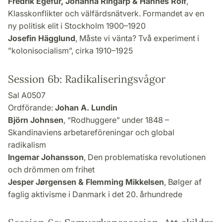
Fredrik Egefur, Johanna Ringarp & Hannes Rolf
,
Klasskonflikter och välfärdsnätverk. Formandet av en
ny politisk elit i Stockholm 1900–1920
Josefin Hägglund
, Måste vi vänta? Två experiment i
”kolonisocialism”, cirka 1910–1925
Session 6b: Radikaliseringsvågor
Sal A0507
Ordförande:
Johan A. Lundin
Björn Johnsen
, “Rodhuggere” under 1848 –
Skandinaviens arbetareföreningar och global
radikalism
Ingemar Johansson
, Den problematiska revolutionen
och drömmen om frihet
Jesper Jørgensen & Flemming Mikkelsen
, Bølger af
faglig aktivisme i Danmark i det 20. århundrede