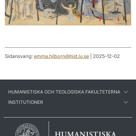
Sidansvarig:
emma.hilborn
@
hist.lu
.
se
| 2025-12-02
HUMANISTISKA OCH TEOLOGISKA FAKULTETERNA
INSTITUTIONER