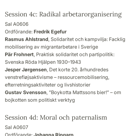
Session 4c: Radikal arbetarorganisering
Sal A0606
Ordförande:
Fredrik Egefur
Rasmus Ahlstrand
, Solidaritet och kampvilja: Facklig
mobilisering av migrantarbetare i Sverige
Pär Frohnert
, Praktisk solidaritet och partipolitik:
Svenska Röda Hjälpen 1930–1943
Jesper Jørgensen
, Det korte 20. århundredes
venstrefløjsaktivisme – ressourcemobilisering,
efterretningsaktiviteter og livshistorier
Gustav Svensson
, ”Boykotta Mattssons bier!” – om
bojkotten som politiskt verktyg
Session 4d: Moral och paternalism
Sal A0607
Ordförande:
Johanna Ringarp