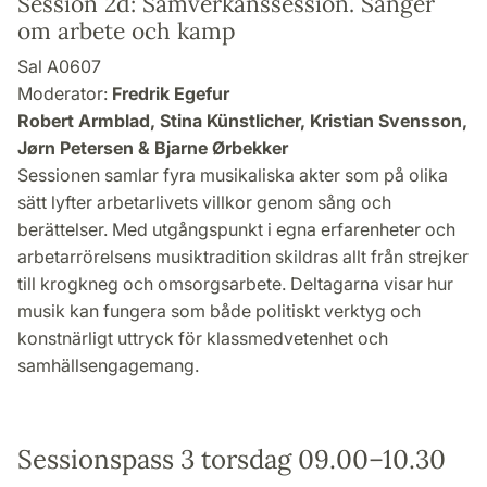
Session 2d: Samverkanssession. Sånger
om arbete och kamp
Sal A0607
Moderator:
Fredrik Egefur
Robert Armblad, Stina Künstlicher, Kristian Svensson,
Jørn Petersen & Bjarne Ørbekker
Sessionen samlar fyra musikaliska akter som på olika
sätt lyfter arbetarlivets villkor genom sång och
berättelser. Med utgångspunkt i egna erfarenheter och
arbetarrörelsens musiktradition skildras allt från strejker
till krogkneg och omsorgsarbete. Deltagarna visar hur
musik kan fungera som både politiskt verktyg och
konstnärligt uttryck för klassmedvetenhet och
samhällsengagemang.
Sessionspass 3 torsdag 09.00–10.30