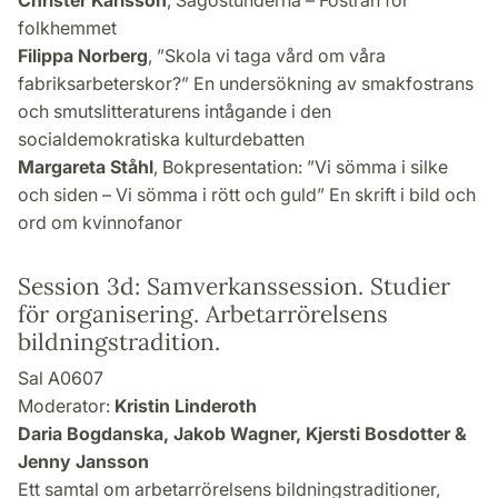
Christer Karlsson
, Sagostunderna – Fostran för
folkhemmet
Filippa Norberg
, ”Skola vi taga vård om våra
fabriksarbeterskor?” En undersökning av smakfostrans
och smutslitteraturens intågande i den
socialdemokratiska kulturdebatten
Margareta Ståhl
, Bokpresentation: ”Vi sömma i silke
och siden – Vi sömma i rött och guld” En skrift i bild och
ord om kvinnofanor
Session 3d: Samverkanssession. Studier
för organisering. Arbetarrörelsens
bildningstradition.
Sal A0607
Moderator:
Kristin Linderoth
Daria Bogdanska, Jakob Wagner, Kjersti Bosdotter &
Jenny Jansson
Ett samtal om arbetarrörelsens bildningstraditioner,