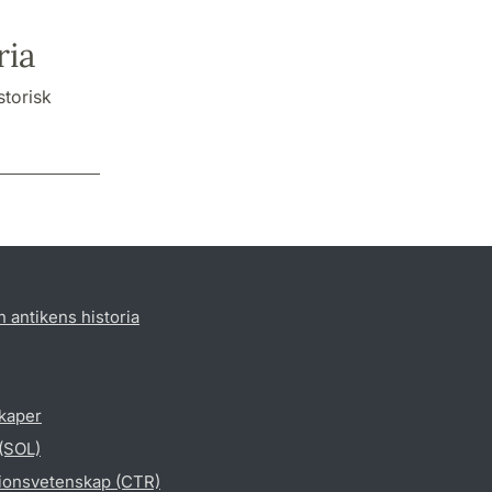
ria
storisk
h antikens historia
skaper
 (SOL)
gionsvetenskap (CTR)