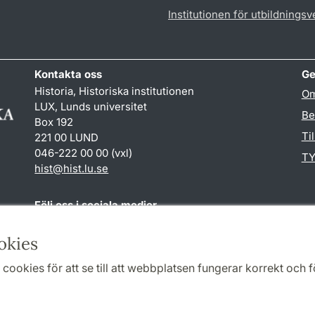
Institutionen för utbildnings
Kontakta oss
Ge
Historia, Historiska institutionen
Om
LUX, Lunds universitet
Be
Box 192
Ti
221 00 LUND
046-222 00 00 (vxl)
TY
hist
@
hist.lu
.
se
Följ oss i sociala medier
Facebook
Historiska
okies
institutionens
Twitter
cookies för att se till att webbplatsen fungerar korrekt och fö
Samarbeten och nätverk