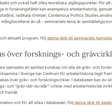
jekt och också haft olika teoretiska utgångspunkter. För at
a in forskningsfältet kan exempelvis arbetarhistoria, genushi
otstånd, radikala rörelser, Contenious Politics Studies använd
 mångfacetterat än så – seminariets tema är samhälleliga kon
och aktuellt program, följ
denna länk till seminariets hemsida
s över forsknings- och grävcirkl
gare saknades en samlad kunskap om alla de gräv- och forskn
erksamma i Sverige har Centrum för arbetarhistoria tagit fra
abas över gräv- och forskningscirklar. I databasen kan du sö
s- och ”gräv-där-du-står”-cirklar med arbetarhistorisk inrik
ch framåt.
mation och för att söka i databasen, följ
denna länk till data