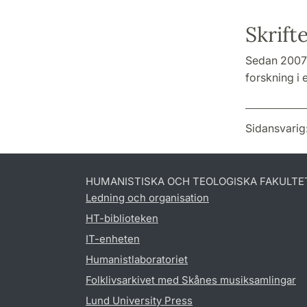
Skrift
Sedan 2007 h
forskning i 
Sidansvarig
HUMANISTISKA OCH TEOLOGISKA FAKULTE
Ledning och organisation
HT-biblioteken
IT-enheten
Humanistlaboratoriet
Folklivsarkivet med Skånes musiksamlingar
Lund University Press