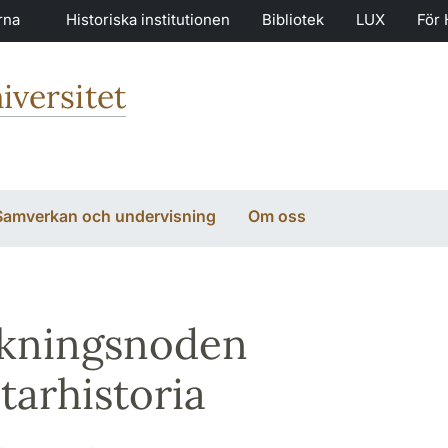
rna
Historiska institutionen
Bibliotek
LUX
För 
iversitet
Samverkan och undervisning
Om oss
kningsnoden
tarhistoria