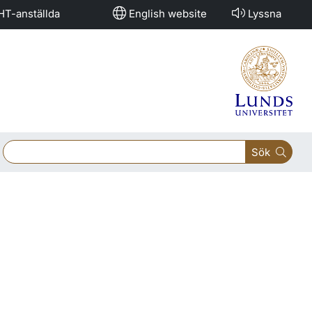
HT-anställda
English website
Lyssna
Sök