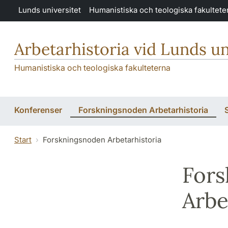
Hoppa till huvudinnehåll
Lunds universitet
Humanistiska och teologiska fakultete
Arbetarhistoria vid Lunds un
Humanistiska och teologiska fakulteterna
Konferenser
Forskningsnoden Arbetarhistoria
Start
Forskningsnoden Arbetarhistoria
Fors
Arbe