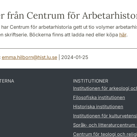
er från Centrum för Arbetarhisto
ar Centrum för arbetarhistoria gett ut tio volymer arbetarhi
en skriftserie. Böckerna finns att ladda ned eller köpa
här
.
:
emma.hilborn
@
hist.lu
.
se
| 2024-01-25
TERNA
INSTITUTIONER
Institutionen för arkeologi oc
Filosofiska institutionen
Historiska institutionen
Institutionen för kulturveten
Språk- och litteraturcentrum
Centrum för teologi och reli