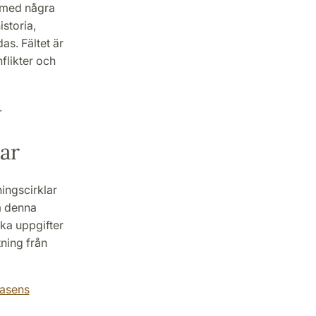
t med några
storia,
as. Fältet är
flikter och
.
ar
ingscirklar
m denna
ka uppgifter
tning från
basens