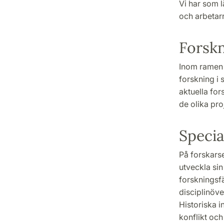
Vi har som l
och arbetarr
Forskn
Inom ramen 
forskning i 
aktuella for
de olika pr
Specia
På forskarse
utveckla sin
forskningsfä
disciplinöve
Historiska i
konflikt och