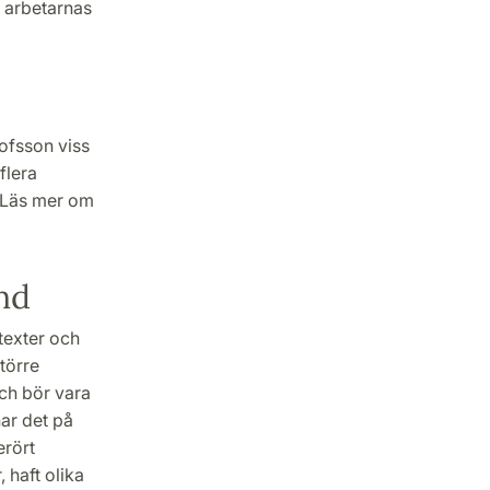
, arbetarnas
ofsson viss
flera
. Läs mer om
nd
texter och
större
och bör vara
har det på
erört
 haft olika