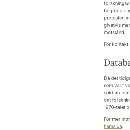
forskningsob
begrepp ring
protester, m
givetvis mer
motstånd.
För kontakt 
Databa
Då det tidi
som varit v
sökbara dat
om forskning
1970-talet o
För mer inor
hemsida
.