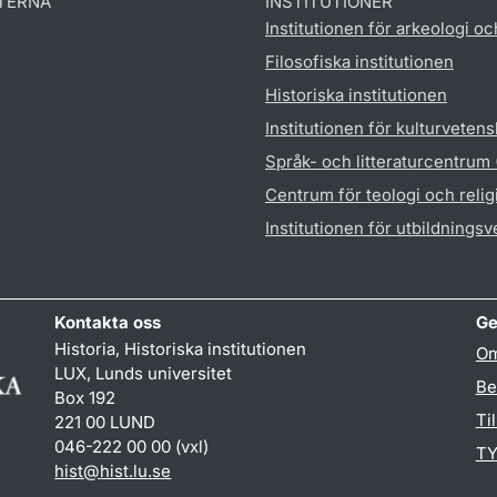
TERNA
INSTITUTIONER
Institutionen för arkeologi oc
Filosofiska institutionen
Historiska institutionen
Institutionen för kulturveten
Språk- och litteraturcentrum
Centrum för teologi och reli
Institutionen för utbildnings
Kontakta oss
Ge
Historia, Historiska institutionen
Om
LUX, Lunds universitet
Be
Box 192
Ti
221 00 LUND
046-222 00 00 (vxl)
TY
hist
@
hist.lu
.
se