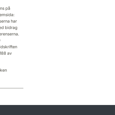
ns på
hemsida:
serna har
med bidrag
erenserna.
9
idskriften
188 av
iken