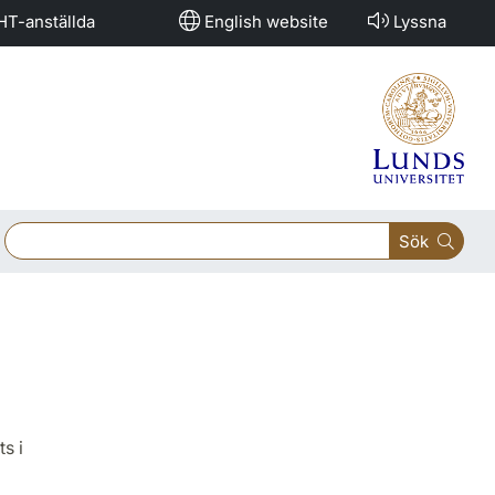
HT-anställda
English website
Lyssna
Sök
s i