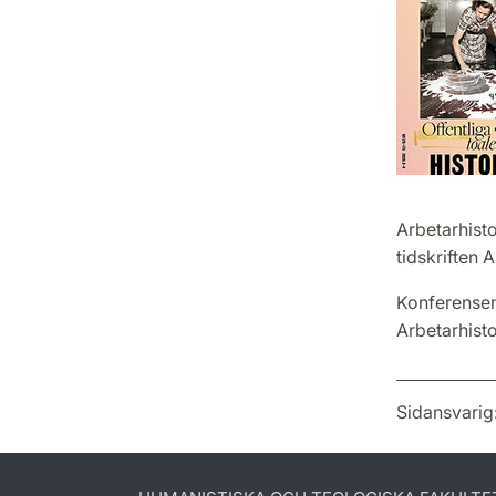
Arbetarhist
tidskriften A
Konferensen
Arbetarhist
Sidansvarig