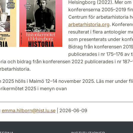
Helsingborg (2022). Mer om
konferenserna 2005–2019 fin
Centrum för arbetarhistoria 
arbetarhistoria.org
. Konferen
resulterat i flera antologier 
som presenterats under konf
Bidrag från konferensen 201
publicerades i nr 175–176 av t
oria och bidrag från konferensen 2022 publicerades i nr 187–
rbetarhistoria.
 2025 hölls i Malmö 12–14 november 2025. Läs mer under fl
orikermötet 2025 i menyn ovan
:
emma.hilborn
@
hist.lu
.
se
| 2026-06-09