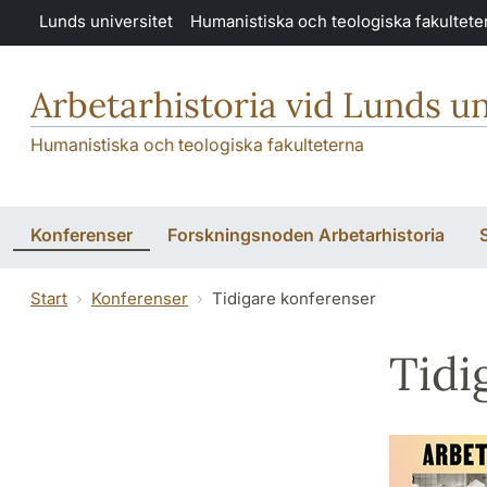
Hoppa till huvudinnehåll
Lunds universitet
Humanistiska och teologiska fakultete
Arbetarhistoria vid Lunds un
Humanistiska och teologiska fakulteterna
Konferenser
Forskningsnoden Arbetarhistoria
Start
Konferenser
Tidigare konferenser
Tidi