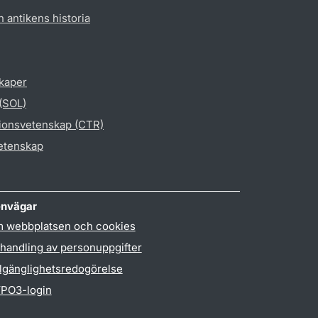
h antikens historia
skaper
 (SOL)
gionsvetenskap (CTR)
vetenskap
nvägar
 webbplatsen och cookies
handling av personuppgifter
llgänglighetsredogörelse
PO3-login