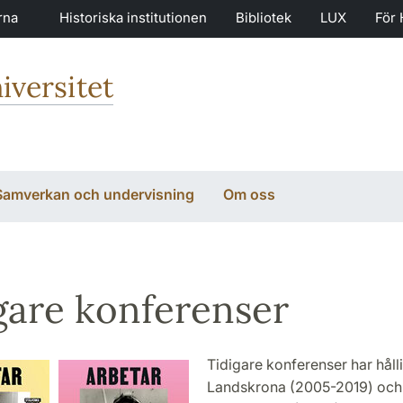
rna
Historiska institutionen
Bibliotek
LUX
För 
iversitet
Samverkan och undervisning
Om oss
gare konferenser
Tidigare konferenser har hållit
Landskrona (2005-2019) och