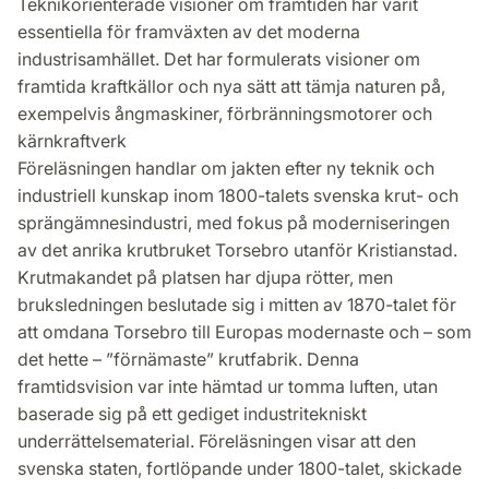
Teknikorienterade visioner om framtiden har varit
essentiella för framväxten av det moderna
industrisamhället. Det har formulerats visioner om
framtida kraftkällor och nya sätt att tämja naturen på,
exempelvis ångmaskiner, förbränningsmotorer och
kärnkraftverk
Föreläsningen handlar om jakten efter ny teknik och
industriell kunskap inom 1800-talets svenska krut- och
sprängämnesindustri, med fokus på moderniseringen
av det anrika krutbruket Torsebro utanför Kristianstad.
Krutmakandet på platsen har djupa rötter, men
bruksledningen beslutade sig i mitten av 1870-talet för
att omdana Torsebro till Europas modernaste och – som
det hette – ”förnämaste” krutfabrik. Denna
framtidsvision var inte hämtad ur tomma luften, utan
baserade sig på ett gediget industritekniskt
underrättelsematerial. Föreläsningen visar att den
svenska staten, fortlöpande under 1800-talet, skickade