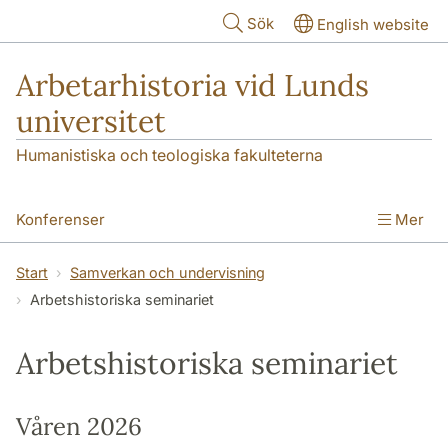
Hoppa till huvudinnehåll
Sök
English website
Arbetarhistoria vid Lunds
universitet
Humanistiska och teologiska fakulteterna
Konferenser
Mer
Forskningsnoden Arbetarhistoria
Start
Samverkan och undervisning
Arbetshistoriska seminariet
Samverkan och undervisning
Om oss
Arbetshistoriska seminariet
Våren 2026