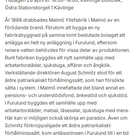
Tisdagen 28 april kl. 18.00–19.00, Kävlinge bibliotek,
Östra Stationstorget 1 Kävlinge
År 1888 drabbades Malmö Yllefabrik i Malmö av en
förödande brand. Förutom att bygga en ny
fabriksbyggnad på samma tomt beslutade bolaget att
anlägga en helt ny anläggning i Furulund, eftersom
renare vatten behövdes för vissa delar av produktionen.
Runt fabriken byggdes ett nytt samhälle upp med
arbetarbostäder, sjukstuga, affärer och ångkök.
Verkställande direktören August Schmitz stod för ett
äldre patriarkaliskt förhållningssätt, som han försökte
sätta i system. I Malmö innefattade det bland annat en
pensions- och understödsfond, änkestöd och sjukstöd.
I Furulund byggdes ett samhälle upp med
arbetarbostäder, matsal, läsesalar, sjukstuga med mera.
Här kan vi möjligen också skönja en paradox. Även om
Schmitz förkroppsligade ett äldre patriarkaliskt
förhållningssätt, kom anläggningen i Furulund till i en tid