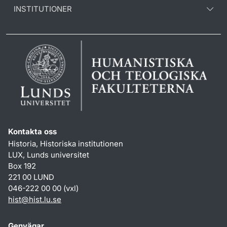
INSTITUTIONER
Kontakta oss
Historia, Historiska institutionen
LUX, Lunds universitet
Box 192
221 00 LUND
046-222 00 00 (vxl)
hist
@
hist.lu
.
se
Genvägar