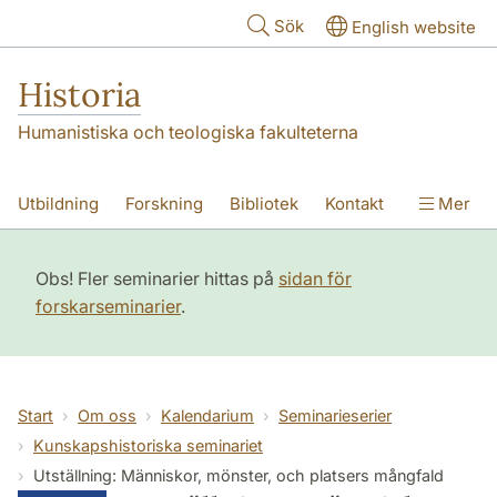
Hoppa till huvudinnehåll
Sök
English website
Historia
Humanistiska och teologiska fakulteterna
Utbildning
Forskning
Bibliotek
Kontakt
Mer
Om oss
Obs! Fler seminarier hittas på
sidan för
forskarseminarier
.
Start
Om oss
Kalendarium
Seminarieserier
Kunskapshistoriska seminariet
Utställning: Människor, mönster, och platsers mångfald