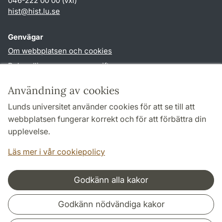
046-222 00 00 (vxl)
hist
@
hist.lu
.
se
Genvägar
Om webbplatsen och cookies
Behandling av personuppgifter
Tillgänglighetsredogörelse
Användning av cookies
TYPO3-login
Lunds universitet använder cookies för att se till att
webbplatsen fungerar korrekt och för att förbättra din
Följ oss i sociala medier
upplevelse.
Facebook
Historiska
institutionens
Läs mer i vår cookiepolicy
Twitter
Godkänn alla kakor
Samarbeten och nätverk
Godkänn nödvändiga kakor