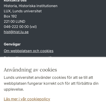
Kontakta oss
Historia, Historiska institutionen
LUX, Lunds universitet
Box 192
221 00 LUND
046-222 00 00 (vxl)
hist
@
hist.lu
.
se
Genvägar
Om webbplatsen och cookies
Behandling av personuppgifter
Tillgänglighetsredogörelse
Användning av cookies
TYPO3-login
Lunds universitet använder cookies för att se till att
webbplatsen fungerar korrekt och för att förbättra din
Följ oss i sociala medier
upplevelse.
Facebook
Historiska
Läs mer i vår cookiepolicy
institutionens
Twitter