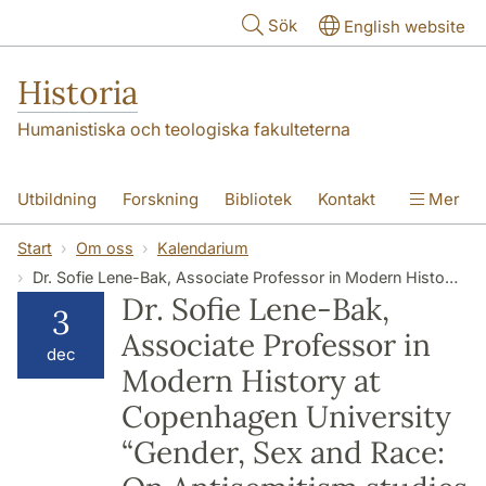
Hoppa till huvudinnehåll
Sök
English website
Historia
Humanistiska och teologiska fakulteterna
Utbildning
Forskning
Bibliotek
Kontakt
Mer
Om oss
Start
Om oss
Kalendarium
Dr. Sofie Lene-Bak, Associate Professor in Modern History at Copenhagen University “Gender, Sex and Race: On Antisemitism studies the biographical way - the case study of Olga Eggers (1875-1945)”
Dr. Sofie Lene-Bak,
3
Associate Professor in
dec
Modern History at
Copenhagen University
“Gender, Sex and Race: