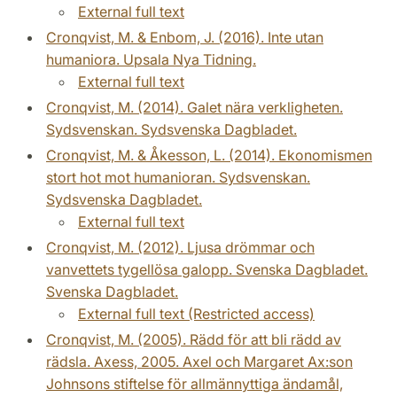
External full text
Cronqvist, M. & Enbom, J. (2016). Inte utan
humaniora. Upsala Nya Tidning.
External full text
Cronqvist, M. (2014). Galet nära verkligheten.
Sydsvenskan. Sydsvenska Dagbladet.
Cronqvist, M. & Åkesson, L. (2014). Ekonomismen
stort hot mot humanioran. Sydsvenskan.
Sydsvenska Dagbladet.
External full text
Cronqvist, M. (2012). Ljusa drömmar och
vanvettets tygellösa galopp. Svenska Dagbladet.
Svenska Dagbladet.
External full text (Restricted access)
Cronqvist, M. (2005). Rädd för att bli rädd av
rädsla. Axess, 2005. Axel och Margaret Ax:son
Johnsons stiftelse för allmännyttiga ändamål,