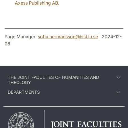
Axess Publishing AB.
Page Manager:
sofia.hermansson
@
hist.lu
.
se
| 2024-12-
06
THE JOINT FACULTIES OF HUMANITIES AND
THEOLOGY
DEPARTMENTS