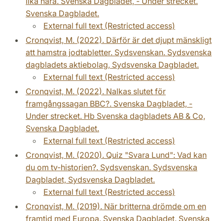
lika nära. Svenska Dagbladet, - Under strecket.
Svenska Dagbladet.
External full text (Restricted access)
Cronqvist, M. (2022). Därför är det djupt mänskligt
att hamstra jodtabletter. Sydsvenskan. Sydsvenska
dagbladets aktiebolag, Sydsvenska Dagbladet.
External full text (Restricted access)
Cronqvist, M. (2022). Nalkas slutet för
framgångssagan BBC?. Svenska Dagbladet, -
Under strecket. Hb Svenska dagbladets AB & Co,
Svenska Dagbladet.
External full text (Restricted access)
Cronqvist, M. (2020). Quiz "Svara Lund": Vad kan
du om tv-historien?. Sydsvenskan. Sydsvenska
Dagbladet, Sydsvenska Dagbladet.
External full text (Restricted access)
Cronqvist, M. (2019). När britterna drömde om en
framtid med Europa. Svenska Dagbladet. Svenska